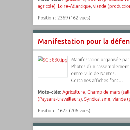
agricole)
,
Loire-Atlantique
,
viande (production
Position :
2369
(
162
vues)
Manifestation pour la défen
Manifestation organisée par 
Photos d'un rassemblement av
entre-ville de Nantes.
Certaines affiches font…
Mots-clés:
Agriculture
,
Champ de mars (sall
(Paysans-travailleurs)
,
Syndicalisme
,
viande (
Position :
1622
(
206
vues)