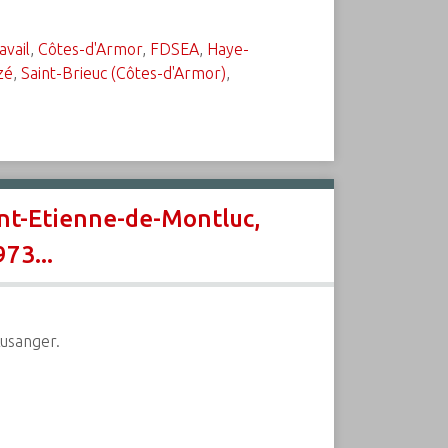
avail
,
Côtes-d'Armor
,
FDSEA
,
Haye-
zé
,
Saint-Brieuc (Côtes-d'Armor)
,
int-Etienne-de-Montluc,
73...
Lusanger.