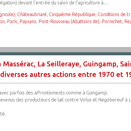
égation) devant l'entrée du salon de l'agriculture à…
gricole)
,
Châteaubriant
,
Cinquième République
,
Conditions de tr
ion
,
Paris
,
Paysans
,
Pont-Rousseau (Abattoirs de)
,
Pornichet
,
Re
 Massérac, La Seilleraye, Guingamp, Sa
 diverses autres actions entre 1970 et 19
avec parfois des affrontements comme à Guingamp.
revenus des producteurs de lait contre Virlux et Negobereuf à 
té.