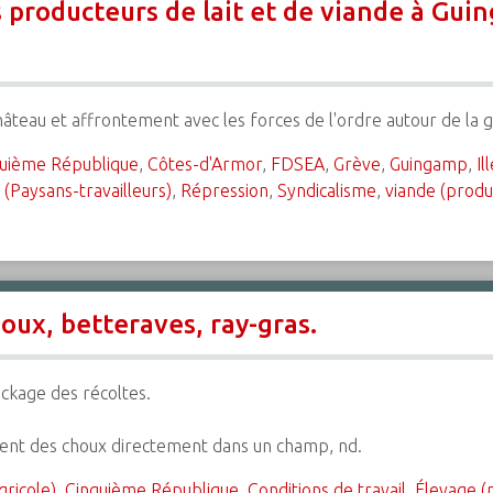
 producteurs de lait et de viande à Guin
teau et affrontement avec les forces de l'ordre autour de la g
uième République
,
Côtes-d'Armor
,
FDSEA
,
Grève
,
Guingamp
,
Il
 (Paysans-travailleurs)
,
Répression
,
Syndicalisme
,
viande (produ
oux, betteraves, ray-gras.
ckage des récoltes.
ent des choux directement dans un champ, nd.
gricole)
,
Cinquième République
,
Conditions de travail
,
Élevage (