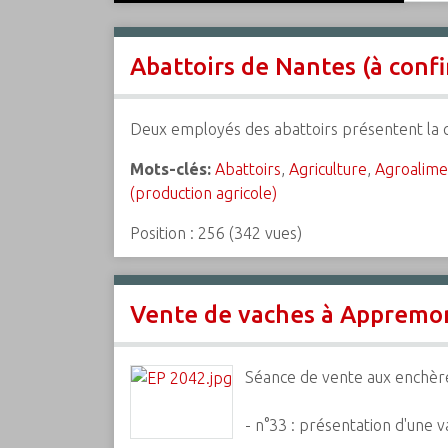
c
i
Abattoirs de Nantes (à confi
p
a
l
Deux employés des abattoirs présentent la ca
Mots-clés:
Abattoirs
,
Agriculture
,
Agroalime
(production agricole)
Position :
256
(
342
vues)
Vente de vaches à Appremon
Séance de vente aux enchère
- n°33 : présentation d'une 