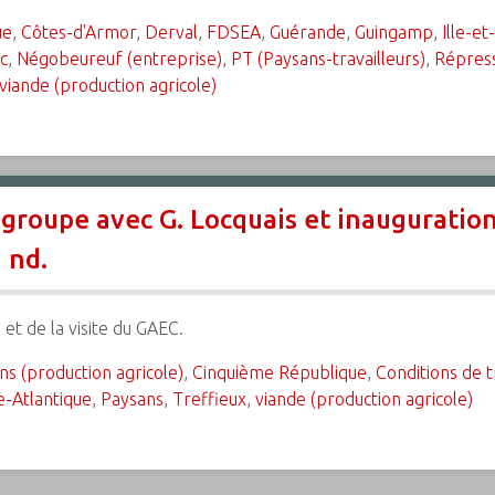
ue
,
Côtes-d'Armor
,
Derval
,
FDSEA
,
Guérande
,
Guingamp
,
Ille-et
c
,
Négobeureuf (entreprise)
,
PT (Paysans-travailleurs)
,
Répres
viande (production agricole)
e groupe avec G. Locquais et inaugurat
 nd.
 et de la visite du GAEC.
ns (production agricole)
,
Cinquième République
,
Conditions de t
e-Atlantique
,
Paysans
,
Treffieux
,
viande (production agricole)