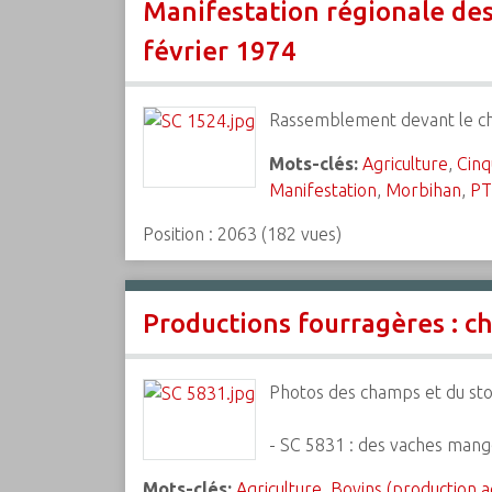
Manifestation régionale des
février 1974
Rassemblement devant le châ
Mots-clés:
Agriculture
,
Cinq
Manifestation
,
Morbihan
,
PT
Position :
2063
(
182
vues)
Productions fourragères : ch
Photos des champs et du sto
- SC 5831 : des vaches mang
Mots-clés:
Agriculture
,
Bovins (production a