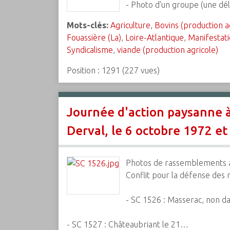
- Photo d'un groupe (une dél
Mots-clés:
Agriculture
,
Bovins (production a
Fouassière (La)
,
Loire-Atlantique
,
Manifestat
Syndicalisme
,
viande (production agricole)
Position :
1291
(
227
vues)
Journée d'action paysanne à
Derval, le 6 octobre 1972 et
Photos de rassemblements 
Conflit pour la défense des 
- SC 1526 : Masserac, non da
- SC 1527 : Châteaubriant le 21…