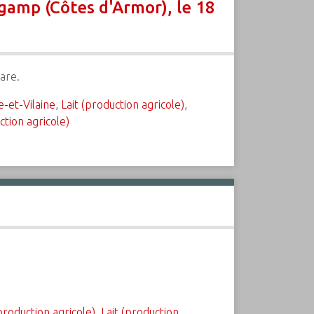
gamp (Côtes d'Armor), le 18
are.
le-et-Vilaine
,
Lait (production agricole)
,
ction agricole)
production agricole)
,
Lait (production