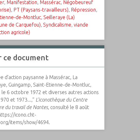
er
,
Manifestation
,
Massérac
,
Négobeureuf
rise)
,
PT (Paysans-travailleurs)
,
Répression
,
Étienne-de-Montluc
,
Seilleraye (La)
ne de Carquefou)
,
Syndicalisme
,
viande
tion agricole)
r ce document
ée d'action paysanne à Massérac, La
raye, Guingamp, Saint-Etienne-de-Montluc,
 le 6 octobre 1972 et diverses autres actions
970 et 1973...,”
L'iconothèque du Centre
ire du travail de Nantes
, consulté le 8 août
https://icono.cht-
.org/items/show/4694
.