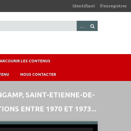
Identifiant
S'enregistrer
PARCOURIR LES CONTENUS
TENU
NOUS CONTACTER
NGAMP, SAINT-ETIENNE-DE-
ONS ENTRE 1970 ET 1973...