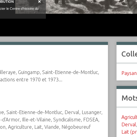
Coll
illeraye, Guingamp, Saint-Etienne-de-Montluc,
Paysan 
actions entre 1970 et 1973...
Mots
ye, Saint-Etienne-de-Montluc, Derval, Lusanger,
Agricul
d'Armor, Ille-et-Vilaine, Syndicalisme, FDSEA,
Derval
on, Agriculture, Lait, Viande, Négobeureuf
Lait (p