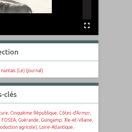
ection
nantais (Le) (journal)
-clés
ture
,
Cinquième République
,
Côtes-d'Armor
,
,
FDSEA
,
Guérande
,
Guingamp
,
Ille-et-Vilaine
,
roduction agricole)
,
Loire-Atlantique
,