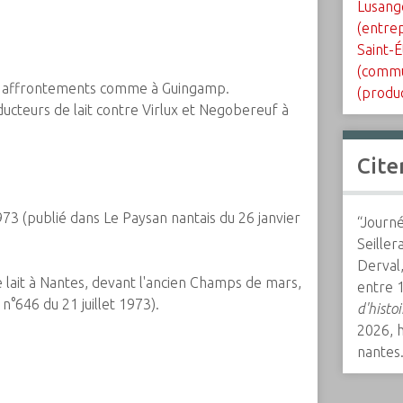
Lusang
(entrep
Saint-
(commu
s affrontements comme à Guingamp.
(produc
ucteurs de lait contre Virlux et Negobereuf à
Cite
73 (publié dans Le Paysan nantais du 26 janvier
“Journ
Seille
Derval,
 lait à Nantes, devant l'ancien Champs de mars,
entre 1
 n°646 du 21 juillet 1973).
d'histo
2026,
nantes