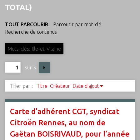
c
TOTAL)
i
p
TOUT PARCOURIR
Parcourir par mot-clé
a
Recherche de contenus
l
Mots-clés: Ille-et-Vilaine
sur 3
Trier par :
Titre
Créateur
Date d'ajout
Carte d’adhérent CGT, syndicat
Citroën Rennes, au nom de
Gaëtan BOISRIVAUD, pour l’année