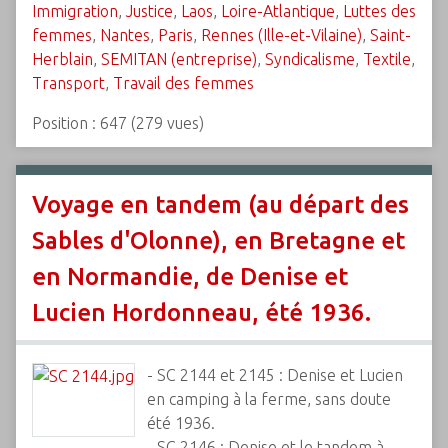
Immigration
,
Justice
,
Laos
,
Loire-Atlantique
,
Luttes des
femmes
,
Nantes
,
Paris
,
Rennes (Ille-et-Vilaine)
,
Saint-
Herblain
,
SEMITAN (entreprise)
,
Syndicalisme
,
Textile
,
Transport
,
Travail des femmes
Position :
647
(
279
vues)
Voyage en tandem (au départ des
Sables d'Olonne), en Bretagne et
en Normandie, de Denise et
Lucien Hordonneau, été 1936.
- SC 2144 et 2145 : Denise et Lucien
en camping à la ferme, sans doute
été 1936.
- SC 2146 : Denise et le tandem à