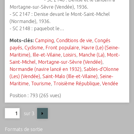
Mortagne-sur-Sèvre (Vendée), 1936.
- SC 2147 : Denise devant le Mont-Saint-Michel
(Normandie), 1936.
- SC 2148 : paquebot le…
Mots-clés:
Camping
,
Conditions de vie
,
Congés
payés
,
Cyclisme
,
Front populaire
,
Havre (Le) (Seine-
Maritime)
,
Ille-et-Vilaine
,
Loisirs
,
Manche (La)
,
Mont-
Saint-Michel
,
Mortagne-sur-Sèvre (Vendée)
,
Normandie (navire lancé en 1932)
,
Sables-d'Olonne
(Les) (Vendée)
,
Saint-Malo (Ille-et-Vilaine)
,
Seine-
Maritime
,
Tourisme
,
Troisième République
,
Vendée
Position :
793
(
265
vues)
sur 3
Formats de sortie