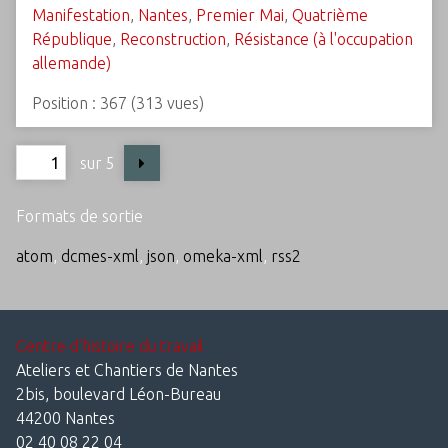
Manifestation
,
Nantes
,
Premier Mai
,
Quatrième
République
,
Reconstruction
,
Résistance (à l'occupation
allemande)
Position :
367
(
313
vues)
sur 5
Formats de sortie
atom
,
dcmes-xml
,
json
,
omeka-xml
,
rss2
Centre d'histoire du travail
Ateliers et Chantiers de Nantes
2bis, boulevard Léon-Bureau
44200 Nantes
02 40 08 22 04