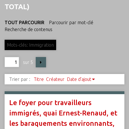
c
TOTAL)
i
p
TOUT PARCOURIR
Parcourir par mot-clé
a
Recherche de contenus
l
Mots-clés: Immigration
sur 5
Trier par :
Titre
Créateur
Date d'ajout
Le foyer pour travailleurs
immigrés, quai Ernest-Renaud, et
les baraquements environnants,