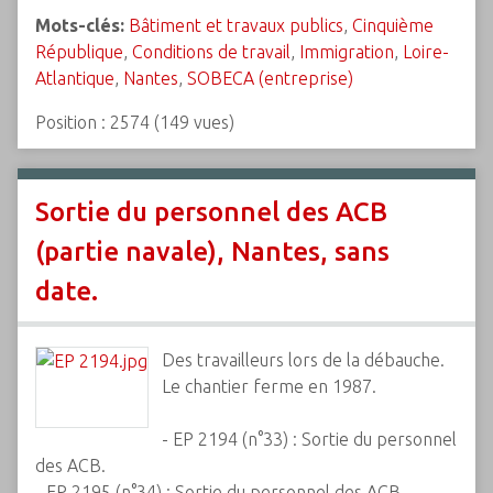
Mots-clés:
Bâtiment et travaux publics
,
Cinquième
République
,
Conditions de travail
,
Immigration
,
Loire-
Atlantique
,
Nantes
,
SOBECA (entreprise)
Position :
2574
(
149
vues)
Sortie du personnel des ACB
(partie navale), Nantes, sans
date.
Des travailleurs lors de la débauche.
Le chantier ferme en 1987.
- EP 2194 (n°33) : Sortie du personnel
des ACB.
- EP 2195 (n°34) : Sortie du personnel des ACB.