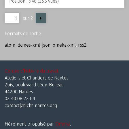
Position :
948
(
253
vues)
sur 2
Formats de sortie
atom
,
dcmes-xml
,
json
,
omeka-xml
,
rss2
Centre d'histoire du travail
Ateliers et Chantiers de Nantes
2bis, boulevard Léon-Bureau
44200 Nantes
02 40 08 22 04
contact[at]cht-nantes.org
Fièrement propulsé par
Omeka
.