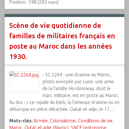
Position :
598
(
283
vues)
Scène de vie quotidienne de
familles de militaires français en
poste au Maroc dans les années
1930.
- SC 2264 : une draisine au Maroc,
photo envoyée par Lucie, une amie
de la famille Hordonneau, dont le
mari, militaire, est en poste au Maroc.
Au dos : « Le rapide du bleb, la fameuse draisine ou on
débarque en pièce détachée. Outat-el-adje, le 17…
Mots-clés:
Armée
,
Colonialisme
,
Conditions de vie
,
Maroc
,
Outat-el-adje (Maroc)
,
SNCF (entreprise