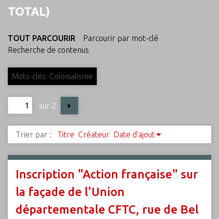
c
TOTAL)
i
p
TOUT PARCOURIR
Parcourir par mot-clé
a
Recherche de contenus
l
Mots-clés: Colonialisme
sur 2
Trier par :
Titre
Créateur
Date d'ajout
Inscription "Action française" sur
la façade de l'Union
départementale CFTC, rue de Bel