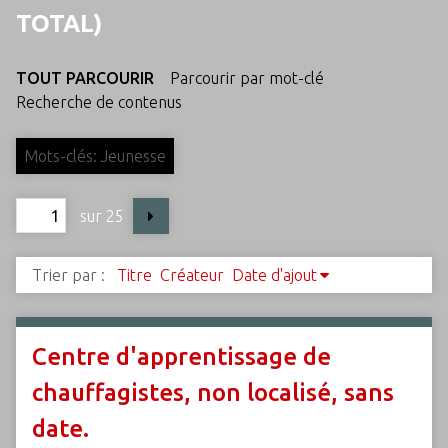
c
TOTAL)
i
p
TOUT PARCOURIR
Parcourir par mot-clé
a
Recherche de contenus
l
Mots-clés: Jeunesse
sur 25
Trier par :
Titre
Créateur
Date d'ajout
Centre d'apprentissage de
chauffagistes, non localisé, sans
date.