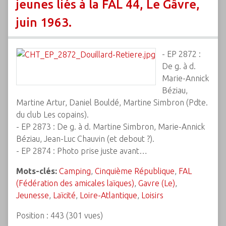
jeunes liés à la FAL 44, Le Gâvre,
juin 1963.
- EP 2872 :
De g. à d.
Marie-Annick
Béziau,
Martine Artur, Daniel Bouldé, Martine Simbron (Pdte.
du club Les copains).
- EP 2873 : De g. à d. Martine Simbron, Marie-Annick
Béziau, Jean-Luc Chauvin (et debout ?).
- EP 2874 : Photo prise juste avant…
Mots-clés:
Camping
,
Cinquième République
,
FAL
(Fédération des amicales laïques)
,
Gavre (Le)
,
Jeunesse
,
Laïcité
,
Loire-Atlantique
,
Loisirs
Position :
443
(
301
vues)