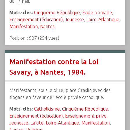
du 17 mai.
Mots-clés:
Cinquième République
,
École primaire
,
Enseignement (éducation)
,
Jeunesse
,
Loire-Atlantique
,
Manifestation
,
Nantes
Position :
937
(
254
vues)
Manifestation contre la Loi
Savary, à Nantes, 1984.
Manifestants, sous la pluie, place Graslin avec des
slogans en faveur de l’école privée catholique.
Mots-clés:
Catholicisme
,
Cinquième République
,
Enseignement (éducation)
,
Enseignement privé
,
Jeunesse
,
Laïcité
,
Loire-Atlantique
,
Manifestation
,
Nantes
,
Religion