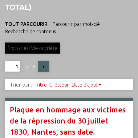
c
TOTAL)
i
p
TOUT PARCOURIR
Parcourir par mot-clé
a
Recherche de contenus
l
Mots-clés: Vie ouvrière
sur 8
Trier par :
Titre
Créateur
Date d'ajout
Plaque en hommage aux victimes
de la répression du 30 juillet
1830, Nantes, sans date.