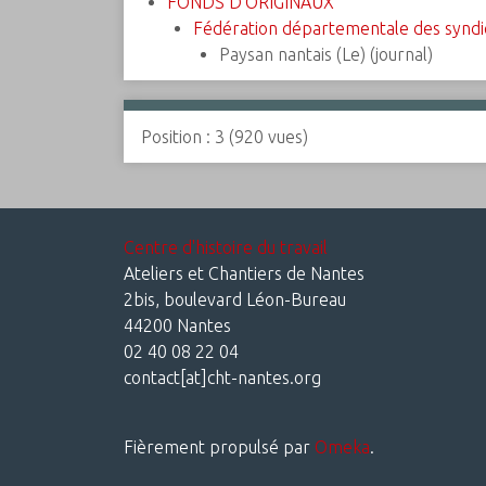
FONDS D'ORIGINAUX
Fédération départementale des syndica
Paysan nantais (Le) (journal)
Position :
3
(
920
vues)
Centre d'histoire du travail
Ateliers et Chantiers de Nantes
2bis, boulevard Léon-Bureau
44200 Nantes
02 40 08 22 04
contact[at]cht-nantes.org
Fièrement propulsé par
Omeka
.