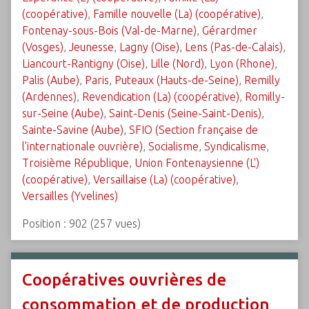
(coopérative)
,
Famille nouvelle (La) (coopérative)
,
Fontenay-sous-Bois (Val-de-Marne)
,
Gérardmer
(Vosges)
,
Jeunesse
,
Lagny (Oise)
,
Lens (Pas-de-Calais)
,
Liancourt-Rantigny (Oise)
,
Lille (Nord)
,
Lyon (Rhone)
,
Palis (Aube)
,
Paris
,
Puteaux (Hauts-de-Seine)
,
Remilly
(Ardennes)
,
Revendication (La) (coopérative)
,
Romilly-
sur-Seine (Aube)
,
Saint-Denis (Seine-Saint-Denis)
,
Sainte-Savine (Aube)
,
SFIO (Section française de
l'internationale ouvrière)
,
Socialisme
,
Syndicalisme
,
Troisième République
,
Union Fontenaysienne (L')
(coopérative)
,
Versaillaise (La) (coopérative)
,
Versailles (Yvelines)
Position :
902
(
257
vues)
Coopératives ouvrières de
consommation et de production