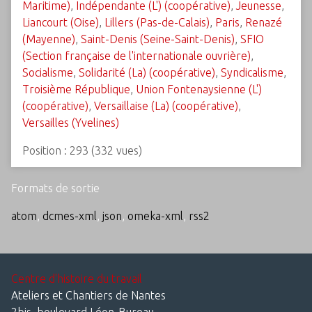
Maritime)
,
Indépendante (L') (coopérative)
,
Jeunesse
,
Liancourt (Oise)
,
Lillers (Pas-de-Calais)
,
Paris
,
Renazé
(Mayenne)
,
Saint-Denis (Seine-Saint-Denis)
,
SFIO
(Section française de l'internationale ouvrière)
,
Socialisme
,
Solidarité (La) (coopérative)
,
Syndicalisme
,
Troisième République
,
Union Fontenaysienne (L')
(coopérative)
,
Versaillaise (La) (coopérative)
,
Versailles (Yvelines)
Position :
293
(
332
vues)
Formats de sortie
atom
,
dcmes-xml
,
json
,
omeka-xml
,
rss2
Centre d'histoire du travail
Ateliers et Chantiers de Nantes