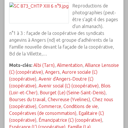
Reproductions de
photographies (peut-
être s'agit-il des pages
d'un almanach).
n°1 à 3 : façade de la coopérative des syndicats
angevins à Angers (nd) et groupe d'adhérents de la
Famille nouvelle devant la façade de la coopérative,
Bd de la Villette,…
Mots-clés:
Albi (Tarn)
,
Alimentation
,
Alliance Lensoise
(L') (coopérative)
,
Angers
,
Aurore sociale (L')
(coopérative)
,
Avenir d'Angers-Doutre (L')
(coopérative)
,
Avenir social (L') (coopérative)
,
Blois
(Loir-et-Cher)
,
Bourget (Le) (Seine-Saint-Denis)
,
Bourses du travail
,
Chevreuse (Yvelines)
,
Chez nous
(coopérative)
,
Commerce
,
Conditions de vie
,
Coopératives (de consommation)
,
Egalitaire (L')
(coopérative)
,
Émancipatrice (L') (coopérative)
,
Espérance (L') (coopérative)
,
Famille (La)