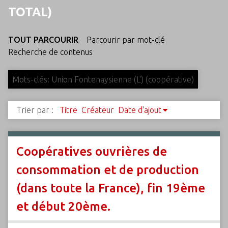
c
TOTAL)
i
p
TOUT PARCOURIR
Parcourir par mot-clé
a
Recherche de contenus
l
Mots-clés: Union Fontenaysienne (L') (coopérative)
Trier par :
Titre
Créateur
Date d'ajout
Coopératives ouvrières de
consommation et de production
(dans toute la France), fin 19ème
et début 20ème.