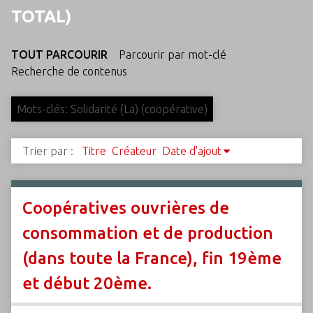
c
TOTAL)
i
p
TOUT PARCOURIR
Parcourir par mot-clé
a
Recherche de contenus
l
Mots-clés: Solidarité (La) (coopérative)
Trier par :
Titre
Créateur
Date d'ajout
Coopératives ouvrières de
consommation et de production
(dans toute la France), fin 19ème
et début 20ème.