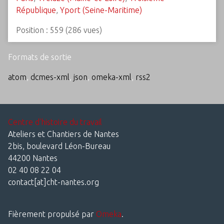
République
,
Yport (Seine-Maritime)
Position :
559
(
286
vues)
Formats de sortie
atom
,
dcmes-xml
,
json
,
omeka-xml
,
rss2
Centre d'histoire du travail
Ateliers et Chantiers de Nantes
2bis, boulevard Léon-Bureau
44200 Nantes
02 40 08 22 04
contact[at]cht-nantes.org
Fièrement propulsé par
Omeka
.