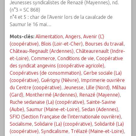
Jeunesses syndicalistes de Renazé (Mayennes), nd.
(n°3 = SC 868)
n°4 et 5 : char de l'Avenir lors de la cavalcade de
Saumur le 16 mai…
Mots-clés:
Alimentation
,
Angers
,
Avenir (L')
(coopérative)
,
Blois (Loir-et-Cher)
,
Bourses du travail
,
Château-Regnault (Ardennes)
,
Châteaurenault (Indre-
et-Loire)
,
Commerce
,
Conditions de vie
,
Coopérative
des syndicat angevins (coopérative agricole)
,
Coopératives (de consommation)
,
Gerbe sociale (La)
(coopérative)
,
Guérigny (Nièvre)
,
Imprimerie ouvrière
du Centre (coopérative)
,
Jeunesse
,
Lille (Nord)
,
Milhau
(Gard)
,
Monthermé (Ardennes)
,
Renazé (Mayenne)
,
Ruche sedanaise (La) (coopérative)
,
Sainte-Savine
(Aube)
,
Saumur (Maine-et-Loire)
,
Sedan (Adennes)
,
SFIO (Section française de l'internationale ouvrière)
,
Socialisme
,
Solidaire (La) (coopérative)
,
Solidarité (La)
(coopérative)
,
Syndicalisme
,
Trélazé (Maine-et-Loire)
,