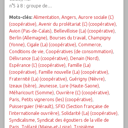
n°5 à 8 : groupe de…
Mots-clés:
Alimentation
,
Angers
,
Aurore sociale (L')
(coopérative)
,
Avenir du prolétariat (L') (coopérative)
,
Avion (Pas-de-Calais)
,
Bellevilloise (La) (coopérative)
,
Berlin (Allemagne)
,
Bourses du travail
,
Champigny
(Yonne)
,
Cigale (La) (coopérative)
,
Commerce
,
Conditions de vie
,
Coopératives (de consommation)
,
Délivrance (La) (coopérative)
,
Denain (Nord)
,
Espérance (L') (coopérative)
,
Famille (La)
(coopérative)
,
Famille nouvelle (La) (coopérative)
,
Fraternité (La) (coopérative)
,
Guérigny (Nièvre)
,
Izeaux (Isère)
,
Jeunesse
,
Lure (Haute-Saone)
,
Méharicourt (Somme)
,
Ouvrière (L') (coopérative)
,
Paris
,
Petits vignerons (les) (coopérative)
,
Puisserguier (Hérault)
,
SFIO (Section française de
l'internationale ouvrière)
,
Solidarité (La) (coopérative)
,
Syndicalisme
,
Syndicat des égoutiers de la ville de
Paris
,
Trélazé (Maine-et-Loire)
,
Troisième