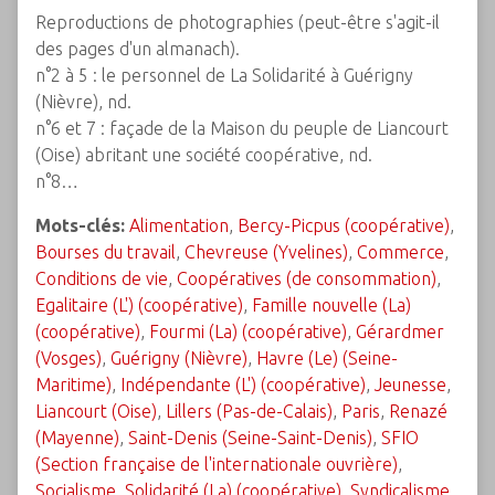
Reproductions de photographies (peut-être s'agit-il
des pages d'un almanach).
n°2 à 5 : le personnel de La Solidarité à Guérigny
(Nièvre), nd.
n°6 et 7 : façade de la Maison du peuple de Liancourt
(Oise) abritant une société coopérative, nd.
n°8…
Mots-clés:
Alimentation
,
Bercy-Picpus (coopérative)
,
Bourses du travail
,
Chevreuse (Yvelines)
,
Commerce
,
Conditions de vie
,
Coopératives (de consommation)
,
Egalitaire (L') (coopérative)
,
Famille nouvelle (La)
(coopérative)
,
Fourmi (La) (coopérative)
,
Gérardmer
(Vosges)
,
Guérigny (Nièvre)
,
Havre (Le) (Seine-
Maritime)
,
Indépendante (L') (coopérative)
,
Jeunesse
,
Liancourt (Oise)
,
Lillers (Pas-de-Calais)
,
Paris
,
Renazé
(Mayenne)
,
Saint-Denis (Seine-Saint-Denis)
,
SFIO
(Section française de l'internationale ouvrière)
,
Socialisme
,
Solidarité (La) (coopérative)
,
Syndicalisme
,