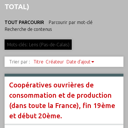
c
TOTAL)
i
p
TOUT PARCOURIR
Parcourir par mot-clé
a
Recherche de contenus
l
Mots-clés: Lens (Pas-de-Calais)
Trier par :
Titre
Créateur
Date d'ajout
Coopératives ouvrières de
consommation et de production
(dans toute la France), fin 19ème
et début 20ème.