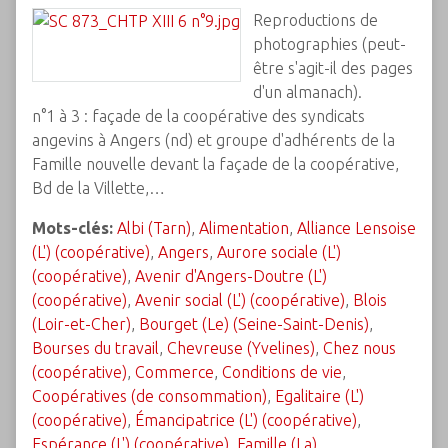
Reproductions de
photographies (peut-
être s'agit-il des pages
d'un almanach).
n°1 à 3 : façade de la coopérative des syndicats
angevins à Angers (nd) et groupe d'adhérents de la
Famille nouvelle devant la façade de la coopérative,
Bd de la Villette,…
Mots-clés:
Albi (Tarn)
,
Alimentation
,
Alliance Lensoise
(L') (coopérative)
,
Angers
,
Aurore sociale (L')
(coopérative)
,
Avenir d'Angers-Doutre (L')
(coopérative)
,
Avenir social (L') (coopérative)
,
Blois
(Loir-et-Cher)
,
Bourget (Le) (Seine-Saint-Denis)
,
Bourses du travail
,
Chevreuse (Yvelines)
,
Chez nous
(coopérative)
,
Commerce
,
Conditions de vie
,
Coopératives (de consommation)
,
Egalitaire (L')
(coopérative)
,
Émancipatrice (L') (coopérative)
,
Espérance (L') (coopérative)
,
Famille (La)