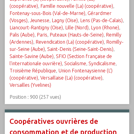
(coopérative)
,
Famille nouvelle (La) (coopérative)
,
Fontenay-sous-Bois (Val-de-Marne)
,
Gérardmer
(Vosges)
,
Jeunesse
,
Lagny (Oise)
,
Lens (Pas-de-Calais)
,
Liancourt-Rantigny (Oise)
,
Lille (Nord)
,
Lyon (Rhone)
,
Palis (Aube)
,
Paris
,
Puteaux (Hauts-de-Seine)
,
Remilly
(Ardennes)
,
Revendication (La) (coopérative)
,
Romilly-
sur-Seine (Aube)
,
Saint-Denis (Seine-Saint-Denis)
,
Sainte-Savine (Aube)
,
SFIO (Section française de
l'internationale ouvrière)
,
Socialisme
,
Syndicalisme
,
Troisième République
,
Union Fontenaysienne (L')
(coopérative)
,
Versaillaise (La) (coopérative)
,
Versailles (Yvelines)
Position :
900
(
257
vues)
Coopératives ouvrières de
consommation et de production