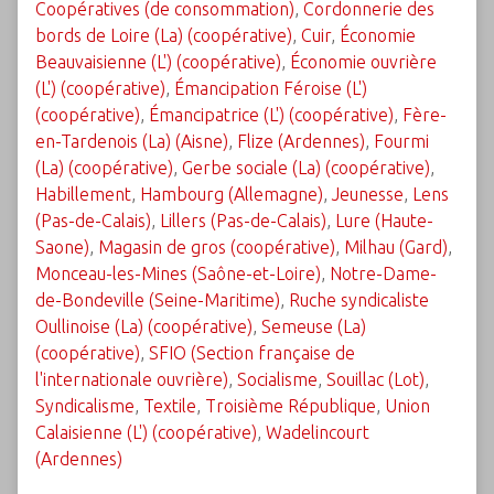
Coopératives (de consommation)
,
Cordonnerie des
bords de Loire (La) (coopérative)
,
Cuir
,
Économie
Beauvaisienne (L') (coopérative)
,
Économie ouvrière
(L') (coopérative)
,
Émancipation Féroise (L')
(coopérative)
,
Émancipatrice (L') (coopérative)
,
Fère-
en-Tardenois (La) (Aisne)
,
Flize (Ardennes)
,
Fourmi
(La) (coopérative)
,
Gerbe sociale (La) (coopérative)
,
Habillement
,
Hambourg (Allemagne)
,
Jeunesse
,
Lens
(Pas-de-Calais)
,
Lillers (Pas-de-Calais)
,
Lure (Haute-
Saone)
,
Magasin de gros (coopérative)
,
Milhau (Gard)
,
Monceau-les-Mines (Saône-et-Loire)
,
Notre-Dame-
de-Bondeville (Seine-Maritime)
,
Ruche syndicaliste
Oullinoise (La) (coopérative)
,
Semeuse (La)
(coopérative)
,
SFIO (Section française de
l'internationale ouvrière)
,
Socialisme
,
Souillac (Lot)
,
Syndicalisme
,
Textile
,
Troisième République
,
Union
Calaisienne (L') (coopérative)
,
Wadelincourt
(Ardennes)