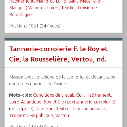
Habillement
,
Maine-et-Loire
,
Saint-Macaire-en-
Mauges (Maine-et-Loire)
,
Textile
,
Troisième
République
Position :
1031
(
247
vues)
Tannerie-corroierie F. le Roy et
Cie, la Rousselière, Vertou, nd.
Maison avec l'enseigne de la tannerie, et devant sans
doute des ouvriers de l'usine.
Mots-clés:
Conditions de travail
,
Cuir
,
Habillement
,
Loire-Atlantique
,
Roy et Cie (Le) (tannerie-corroierie)
(entreprise)
,
Tannerie
,
Textile
,
Traction animale
,
Troisième République
,
Vertou
Position :
114
(
433
vues)