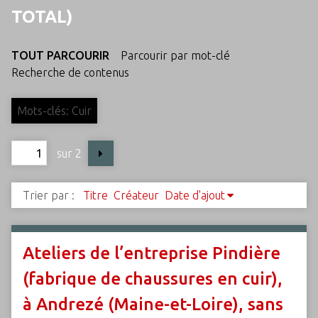
c
TOTAL)
i
p
TOUT PARCOURIR
Parcourir par mot-clé
a
Recherche de contenus
l
Mots-clés: Cuir
sur 2
Trier par :
Titre
Créateur
Date d'ajout
Ateliers de l’entreprise Pindière
(fabrique de chaussures en cuir),
à Andrezé (Maine-et-Loire), sans