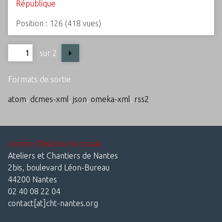
République
Position :
126
(
418
vues)
sur 2
Formats de sortie
atom
,
dcmes-xml
,
json
,
omeka-xml
,
rss2
Centre d'histoire du travail
Ateliers et Chantiers de Nantes
2bis, boulevard Léon-Bureau
44200 Nantes
02 40 08 22 04
contact[at]cht-nantes.org