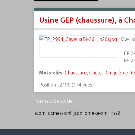
c
i
Usine GEP (chaussure), à Cho
p
a
l
Ouvriè
- EP 2
- EP 2
Mots-clés:
Chaussure
,
Cholet
,
Cinquième Ré
Position :
2190
(
174
vues)
Formats de sortie
atom
,
dcmes-xml
,
json
,
omeka-xml
,
rss2