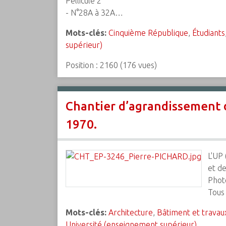
Pellicule 2
- N°28A à 32A…
Mots-clés:
Cinquième République
,
Étudiants
supérieur)
Position :
2160
(
176
vues)
Chantier d’agrandissement 
1970.
L'UP 
et de
Phot
Tous 
Mots-clés:
Architecture
,
Bâtiment et travau
Université (enseignement supérieur)