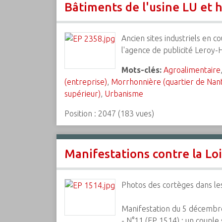
Bâtiments de l'usine LU et 
Ancien sites industriels en co
l'agence de publicité Leroy-
Mots-clés:
Agroalimentaire
(entreprise)
,
Morrhonnière (quartier de Nan
supérieur)
,
Urbanisme
Position :
2047
(
183
vues)
Manifestations contre la Lo
Photos des cortèges dans le
Manifestation du 5 décembre
- N°11 (EP 1514) : un couple