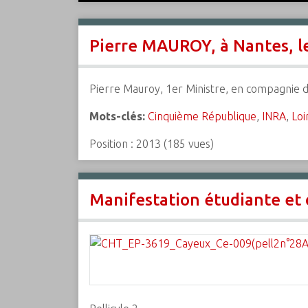
c
i
Pierre MAUROY, à Nantes, l
p
a
l
Pierre Mauroy, 1er Ministre, en compagnie d
Mots-clés:
Cinquième République
,
INRA
,
Loi
Position :
2013
(
185
vues)
Manifestation étudiante et 