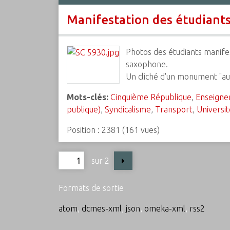
Manifestation des étudiant
Photos des étudiants manifes
saxophone.
Un cliché d'un monument "aux
Mots-clés:
Cinquième République
,
Enseigne
publique)
,
Syndicalisme
,
Transport
,
Universi
Position :
2381
(
161
vues)
sur 2
Formats de sortie
atom
,
dcmes-xml
,
json
,
omeka-xml
,
rss2