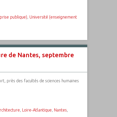
rise publique)
,
Université (enseignement
ture de Nantes, septembre
-Port, près des facultés de sciences humaines
rchitecture
,
Loire-Atlantique
,
Nantes
,