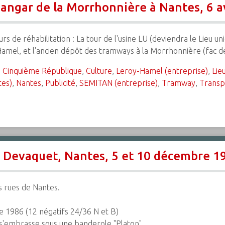
hangar de la Morrhonnière à Nantes, 6 av
urs de réhabilitation : La tour de l'usine LU (deviendra le Lieu un
Hamel, et l'ancien dépôt des tramways à la Morrhonnière (fac 
,
Cinquième République
,
Culture
,
Leroy-Hamel (entreprise)
,
Lie
tes)
,
Nantes
,
Publicité
,
SEMITAN (entreprise)
,
Tramway
,
Transp
i Devaquet, Nantes, 5 et 10 décembre 1
s rues de Nantes.
 1986 (12 négatifs 24/36 N et B)
 s'embrasse sous une banderole "Platon".