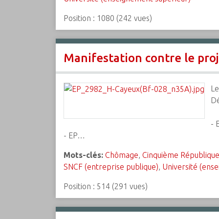
Position :
1080
(
242
vues)
Manifestation contre le proj
Le
Dé
- 
- EP…
Mots-clés:
Chômage
,
Cinquième Républiqu
SNCF (entreprise publique)
,
Université (ens
Position :
514
(
291
vues)