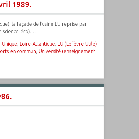
ril 1989.
ique), la façade de l'usine LU reprise par
de science-éco).…
u Unique
,
Loire-Atlantique
,
LU (Lefèvre Utile)
orts en commun
,
Université (enseignement
986.