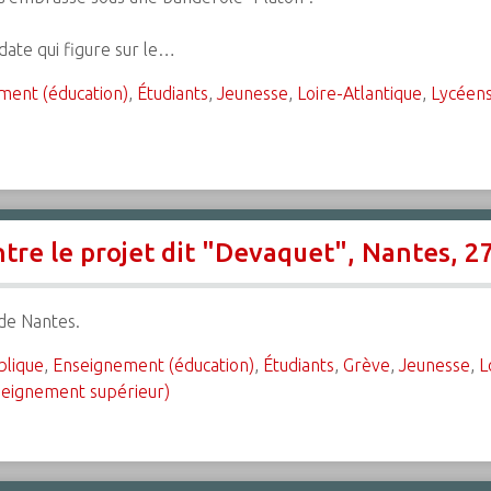
ate qui figure sur le…
ment (éducation)
,
Étudiants
,
Jeunesse
,
Loire-Atlantique
,
Lycéen
tre le projet dit "Devaquet", Nantes, 
 de Nantes.
blique
,
Enseignement (éducation)
,
Étudiants
,
Grève
,
Jeunesse
,
L
seignement supérieur)