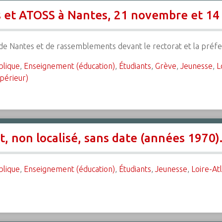
s et ATOSS à Nantes, 21 novembre et 1
 de Nantes et de rassemblements devant le rectorat et la préfe
blique
,
Enseignement (éducation)
,
Étudiants
,
Grève
,
Jeunesse
,
L
périeur)
, non localisé, sans date (années 1970)
blique
,
Enseignement (éducation)
,
Étudiants
,
Jeunesse
,
Loire-At