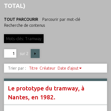
c
TOTAL)
i
p
TOUT PARCOURIR
Parcourir par mot-clé
a
Recherche de contenus
l
Mots-clés: Tramway
sur 2
Trier par :
Titre
Créateur
Date d'ajout
Le prototype du tramway, à
Nantes, en 1982.