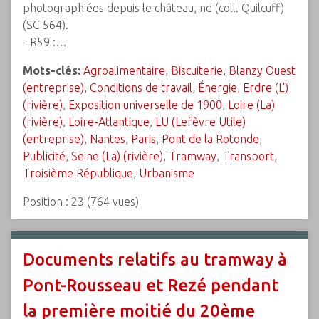
photographiées depuis le château, nd (coll. Quilcuff)
(SC 564).
- R59 :…
Mots-clés:
Agroalimentaire
,
Biscuiterie
,
Blanzy Ouest
(entreprise)
,
Conditions de travail
,
Énergie
,
Erdre (L')
(rivière)
,
Exposition universelle de 1900
,
Loire (La)
(rivière)
,
Loire-Atlantique
,
LU (Lefèvre Utile)
(entreprise)
,
Nantes
,
Paris
,
Pont de la Rotonde
,
Publicité
,
Seine (La) (rivière)
,
Tramway
,
Transport
,
Troisième République
,
Urbanisme
Position :
23
(
764
vues)
Documents relatifs au tramway à
Pont-Rousseau et Rezé pendant
la première moitié du 20ème