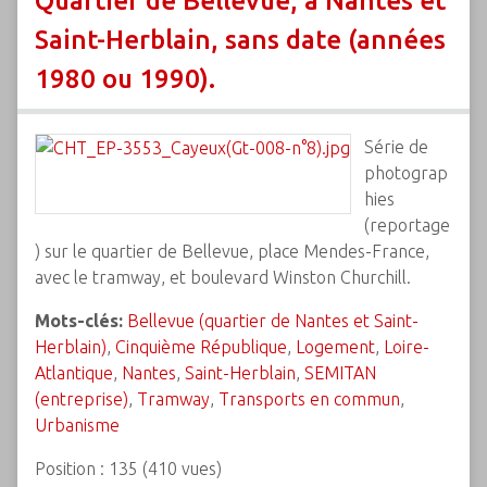
Quartier de Bellevue, à Nantes et
Saint-Herblain, sans date (années
1980 ou 1990).
Série de
photograp
hies
(reportage
) sur le quartier de Bellevue, place Mendes-France,
avec le tramway, et boulevard Winston Churchill.
Mots-clés:
Bellevue (quartier de Nantes et Saint-
Herblain)
,
Cinquième République
,
Logement
,
Loire-
Atlantique
,
Nantes
,
Saint-Herblain
,
SEMITAN
(entreprise)
,
Tramway
,
Transports en commun
,
Urbanisme
Position :
135
(
410
vues)