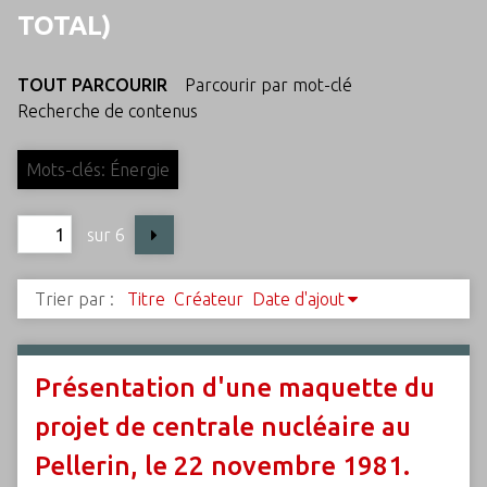
c
TOTAL)
i
p
TOUT PARCOURIR
Parcourir par mot-clé
a
Recherche de contenus
l
Mots-clés: Énergie
sur 6
Trier par :
Titre
Créateur
Date d'ajout
Présentation d'une maquette du
projet de centrale nucléaire au
Pellerin, le 22 novembre 1981.