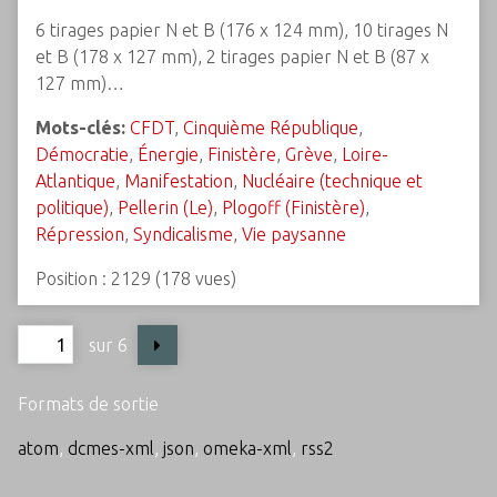
6 tirages papier N et B (176 x 124 mm), 10 tirages N
et B (178 x 127 mm), 2 tirages papier N et B (87 x
127 mm)…
Mots-clés:
CFDT
,
Cinquième République
,
Démocratie
,
Énergie
,
Finistère
,
Grève
,
Loire-
Atlantique
,
Manifestation
,
Nucléaire (technique et
politique)
,
Pellerin (Le)
,
Plogoff (Finistère)
,
Répression
,
Syndicalisme
,
Vie paysanne
Position :
2129
(
178
vues)
sur 6
Formats de sortie
atom
,
dcmes-xml
,
json
,
omeka-xml
,
rss2