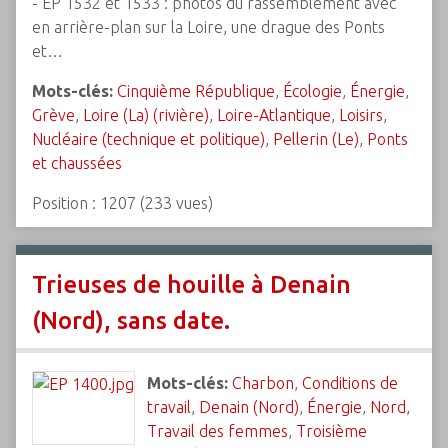
- EP 1532 et 1533 : photos du rassemblement avec
en arrière-plan sur la Loire, une drague des Ponts
et…
Mots-clés:
Cinquième République
,
Écologie
,
Énergie
,
Grève
,
Loire (La) (rivière)
,
Loire-Atlantique
,
Loisirs
,
Nucléaire (technique et politique)
,
Pellerin (Le)
,
Ponts
et chaussées
Position :
1207
(
233
vues)
Trieuses de houille à Denain
(Nord), sans date.
Mots-clés:
Charbon
,
Conditions de
travail
,
Denain (Nord)
,
Énergie
,
Nord
,
Travail des femmes
,
Troisième