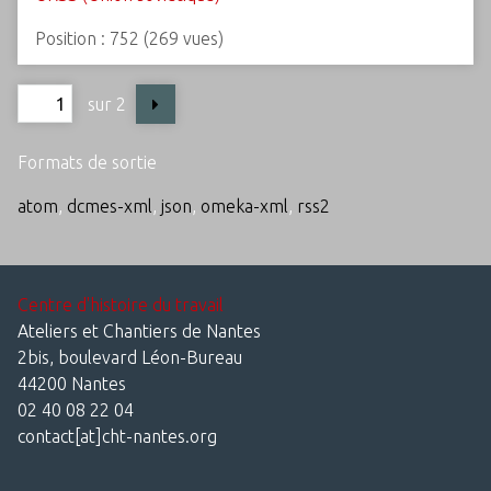
Position :
752
(
269
vues)
sur 2
Formats de sortie
atom
,
dcmes-xml
,
json
,
omeka-xml
,
rss2
Centre d'histoire du travail
Ateliers et Chantiers de Nantes
2bis, boulevard Léon-Bureau
44200 Nantes
02 40 08 22 04
contact[at]cht-nantes.org