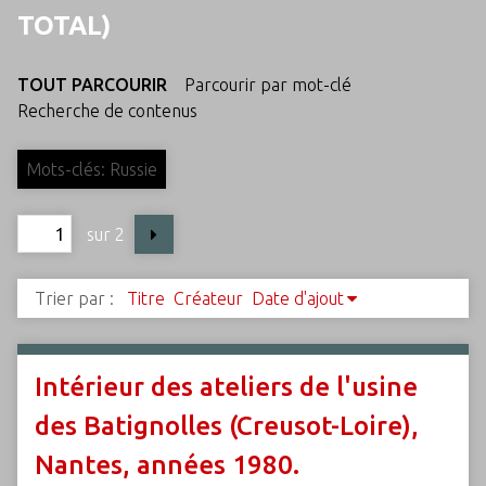
c
TOTAL)
i
p
TOUT PARCOURIR
Parcourir par mot-clé
a
Recherche de contenus
l
Mots-clés: Russie
sur 2
Trier par :
Titre
Créateur
Date d'ajout
Intérieur des ateliers de l'usine
des Batignolles (Creusot-Loire),
Nantes, années 1980.