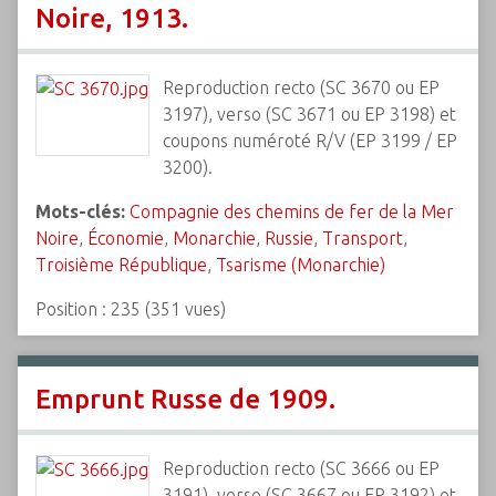
Noire, 1913.
Reproduction recto (SC 3670 ou EP
3197), verso (SC 3671 ou EP 3198) et
coupons numéroté R/V (EP 3199 / EP
3200).
Mots-clés:
Compagnie des chemins de fer de la Mer
Noire
,
Économie
,
Monarchie
,
Russie
,
Transport
,
Troisième République
,
Tsarisme (Monarchie)
Position :
235
(
351
vues)
Emprunt Russe de 1909.
Reproduction recto (SC 3666 ou EP
3191), verso (SC 3667 ou EP 3192) et