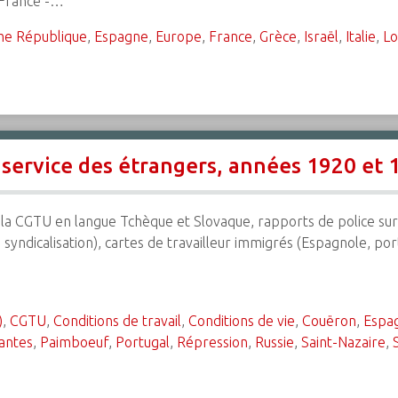
 France -…
me République
,
Espagne
,
Europe
,
France
,
Grèce
,
Israël
,
Italie
,
Lo
service des étrangers, années 1920 et 
la CGTU en langue Tchèque et Slovaque, rapports de police sur 
dicalisation), cartes de travailleur immigrés (Espagnole, portug
)
,
CGTU
,
Conditions de travail
,
Conditions de vie
,
Couëron
,
Espa
antes
,
Paimboeuf
,
Portugal
,
Répression
,
Russie
,
Saint-Nazaire
,