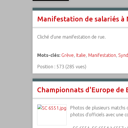
c
i
Manifestation de salariés à 
p
a
l
Cliché d'une manifestation de rue.
Mots-clés:
Grève
,
Italie
,
Manifestation
,
Synd
Position :
573
(
285
vues)
Championnats d'Europe de Ba
Photos de plusieurs matchs d
photos d'officiels avec une 