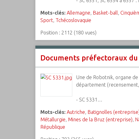
- SC 6551, SC 6554 à 6557 :
Mots-clés:
Allemagne
,
Basket-ball
,
Cinquiè
Sport
,
Tchécoslovaquie
Position :
2112
(
180
vues)
Documents préfectoraux du 
Une de Robotnik, organe de 
département (recensement, syn
- SC 5331…
Mots-clés:
Autriche
,
Batignolles (entreprise
Métallurgie
,
Mines de la Bruz (entreprise)
,
N
République