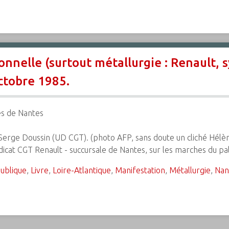
nnelle (surtout métallurgie : Renault, s
ctobre 1985.
es de Nantes
 Serge Doussin (UD CGT). (photo AFP, sans doute un cliché Hélè
cat CGT Renault - succursale de Nantes, sur les marches du pa
ublique
,
Livre
,
Loire-Atlantique
,
Manifestation
,
Métallurgie
,
Nan