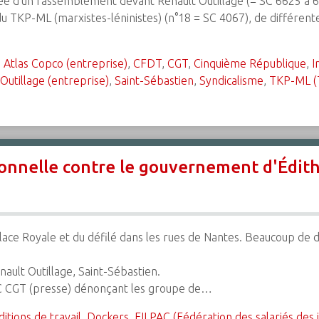
ée d'un rassemblement devant Renault Outillage (= SC 6625 à 6
du TKP-ML (marxistes-léninistes) (n°18 = SC 4067), de différent
,
Atlas Copco (entreprise)
,
CFDT
,
CGT
,
Cinquième République
,
I
Outillage (entreprise)
,
Saint-Sébastien
,
Syndicalisme
,
TKP-ML (
onnelle contre le gouvernement d'Édith
ce Royale et du défilé dans les rues de Nantes. Beaucoup de d
nault Outillage, Saint-Sébastien.
AC CGT (presse) dénonçant les groupe de…
itions de travail
,
Dockers
,
FILPAC (Fédération des salariés des i