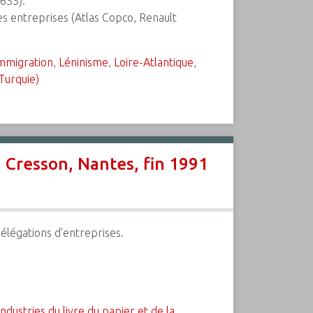
633).
es entreprises (Atlas Copco, Renault
mmigration
,
Léninisme
,
Loire-Atlantique
,
Turquie)
 Cresson, Nantes, fin 1991
élégations d'entreprises.
ndustries du livre du papier et de la