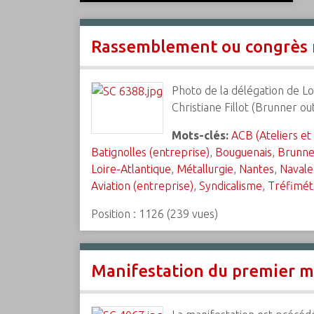
c
i
Rassemblement ou congrès n
p
a
l
Photo de la délégation de Loi
Christiane Fillot (Brunner ou
Mots-clés:
ACB (Ateliers et
Batignolles (entreprise)
,
Bouguenais
,
Brunner
Loire-Atlantique
,
Métallurgie
,
Nantes
,
Navale
Aviation (entreprise)
,
Syndicalisme
,
Tréfimét
Position :
1126
(
239
vues)
Manifestation du premier ma