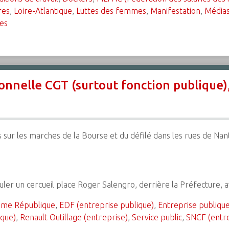
res
,
Loire-Atlantique
,
Luttes des femmes
,
Manifestation
,
Média
es
onnelle CGT (surtout fonction publique)
 sur les marches de la Bourse et du défilé dans les rues de Nan
uler un cercueil place Roger Salengro, derrière la Préfecture, 
ème République
,
EDF (entreprise publique)
,
Entreprise publiqu
ique)
,
Renault Outillage (entreprise)
,
Service public
,
SNCF (entre