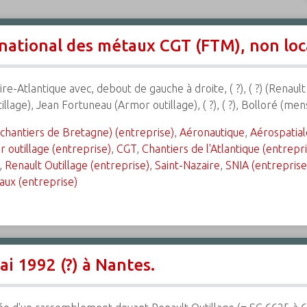
ational des métaux CGT (FTM), non loca
re-Atlantique avec, debout de gauche à droite, ( ?), ( ?) (Renault
tillage), Jean Fortuneau (Armor outillage), ( ?), ( ?), Bolloré (m
 chantiers de Bretagne) (entreprise)
,
Aéronautique
,
Aérospatial
 outillage (entreprise)
,
CGT
,
Chantiers de l'Atlantique (entrepr
,
Renault Outillage (entreprise)
,
Saint-Nazaire
,
SNIA (entreprise
aux (entreprise)
i 1992 (?) à Nantes.