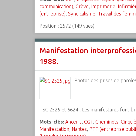
communication)
,
Grève
,
Imprimerie
,
Infirmiè
(entreprise)
,
Syndicalisme
,
Travail des femm
Position :
2572
(
149
vues)
Manifestation interprofessi
1988.
Photos des prises de paroles
- SC 2525 et 6624 : Les manifestants font br
Mots-clés:
Ancenis
,
CGT
,
Cheminots
,
Cinqui
Manifestation
,
Nantes
,
PTT (entreprise publ