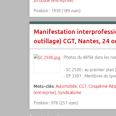
Zircitube (entreprise)
Position :
1939
(
189
vues)
Manifestation interprofessio
outillage) CGT, Nantes, 24 o
Photos du défilé dans les ru
- SC 2500 : au premier plan
- EP 3301 : Membres du syndi
Mots-clés:
Automobile
,
CGT
,
Cinquième Rép
(entreprise)
,
Syndicalisme
Position :
976
(
251
vues)