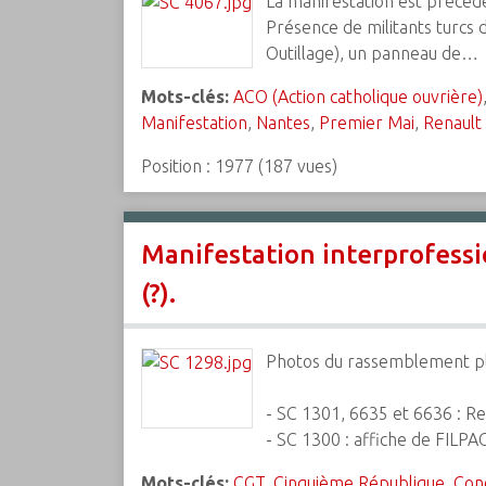
La manifestation est précéd
Présence de militants turcs 
Outillage), un panneau de…
Mots-clés:
ACO (Action catholique ouvrière)
Manifestation
,
Nantes
,
Premier Mai
,
Renault 
Position :
1977
(
187
vues)
Manifestation interprofessi
(?).
Photos du rassemblement pla
- SC 1301, 6635 et 6636 : Re
- SC 1300 : affiche de FILP
Mots-clés:
CGT
,
Cinquième République
,
Cond