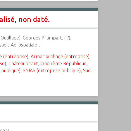
lisé, non daté.
 Outillage), Georges Prampart, ( ?),
ensuels Aérospatiale…
e (entreprise)
,
Armor outillage (entreprise)
,
ise)
,
Châteaubriant
,
Cinquième République
,
 publique)
,
SNIAS (entreprise publique)
,
Sud-