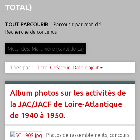
c
TOTAL)
i
p
TOUT PARCOURIR
Parcourir par mot-clé
a
Recherche de contenus
l
Mots-clés: Martinière (canal de La)
Trier par :
Titre
Créateur
Date d'ajout
Album photos sur les activités de
la JAC/JACF de Loire-Atlantique
de 1940 à 1950.
Photos de rassemblements, concours