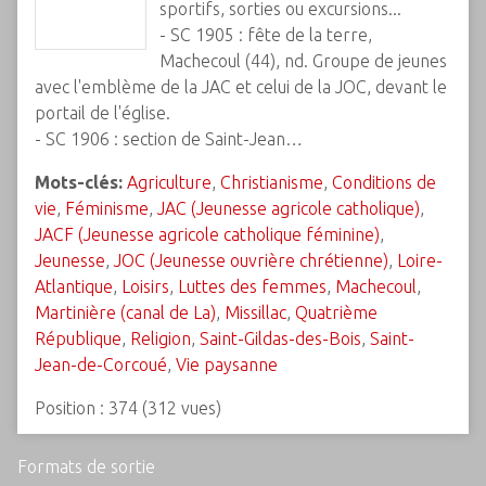
sportifs, sorties ou excursions...
- SC 1905 : fête de la terre,
Machecoul (44), nd. Groupe de jeunes
avec l'emblème de la JAC et celui de la JOC, devant le
portail de l'église.
- SC 1906 : section de Saint-Jean…
Mots-clés:
Agriculture
,
Christianisme
,
Conditions de
vie
,
Féminisme
,
JAC (Jeunesse agricole catholique)
,
JACF (Jeunesse agricole catholique féminine)
,
Jeunesse
,
JOC (Jeunesse ouvrière chrétienne)
,
Loire-
Atlantique
,
Loisirs
,
Luttes des femmes
,
Machecoul
,
Martinière (canal de La)
,
Missillac
,
Quatrième
République
,
Religion
,
Saint-Gildas-des-Bois
,
Saint-
Jean-de-Corcoué
,
Vie paysanne
Position :
374
(
312
vues)
Formats de sortie