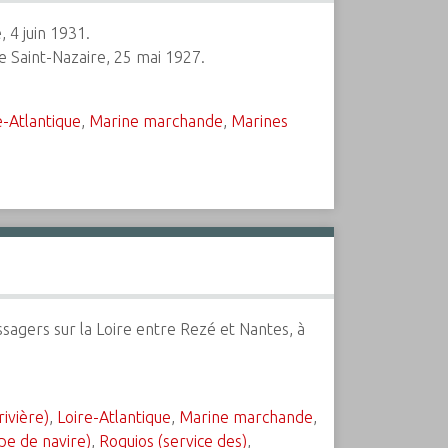
 4 juin 1931.
de Saint-Nazaire, 25 mai 1927.
e-Atlantique
,
Marine marchande
,
Marines
ssagers sur la Loire entre Rezé et Nantes, à
rivière)
,
Loire-Atlantique
,
Marine marchande
,
pe de navire)
,
Roquios (service des)
,