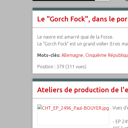
c
i
Le "Gorch Fock", dans le po
p
a
l
Le navire est amarré quai de la Fosse.
Le "Gorch Fock" est un grand voilier (trois m
Mots-clés:
Allemagne
,
Cinquième Républiq
Position :
379
(
311
vues)
Ateliers de production de l'
Vues d'
- EP 24