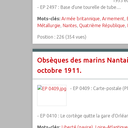
1953 et
- EP 2497 : Base d’une tourelle de tube…
Mots-clés:
Armée britannique
,
Armement
,
Métallurgie
,
Nantes
,
Quatrième République
,
Position :
226
(
354
vues)
Obsèques des marins Nantais 
octobre 1911.
- EP 0409 : Carte-postale (P
- EP 0410 : Le cortège quitte la gare d'Orlé
Mots-clés:
Liberté (navire)
,
Loire-Atlantique