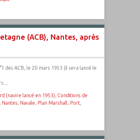
Bretagne (ACB), Nantes, après
°1 des ACB, le 20 mars 1953 (il sera lancé le
urs…
rd (navire lancé en 1953)
,
Conditions de
,
Nantes
,
Navale
,
Plan Marshall
,
Port
,