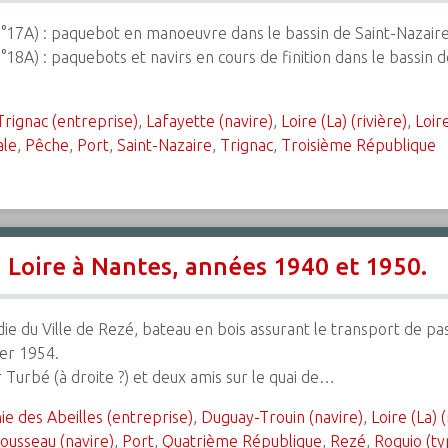
n°17A) : paquebot en manoeuvre dans le bassin de Saint-Nazaire,
°18A) : paquebots et navirs en cours de finition dans le bassin 
rignac (entreprise)
,
Lafayette (navire)
,
Loire (La) (rivière)
,
Loir
ale
,
Pêche
,
Port
,
Saint-Nazaire
,
Trignac
,
Troisième République
a Loire à Nantes, années 1940 et 1950.
die du Ville de Rezé, bateau en bois assurant le transport de pa
ier 1954.
 Turbé (à droite ?) et deux amis sur le quai de…
 des Abeilles (entreprise)
,
Duguay-Trouin (navire)
,
Loire (La) (
ousseau (navire)
,
Port
,
Quatrième République
,
Rezé
,
Roquio (ty