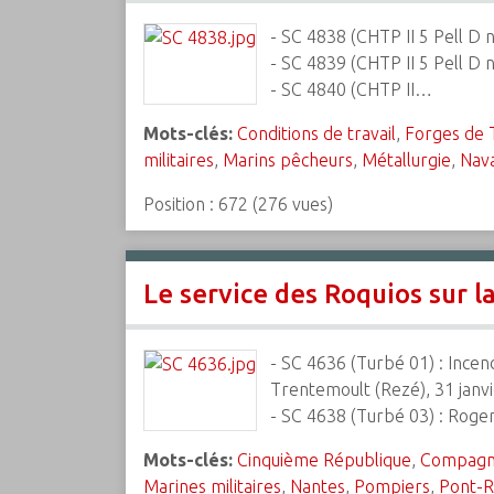
- SC 4838 (CHTP II 5 Pell D 
- SC 4839 (CHTP II 5 Pell D n
- SC 4840 (CHTP II…
Mots-clés:
Conditions de travail
,
Forges de T
militaires
,
Marins pêcheurs
,
Métallurgie
,
Nav
Position :
672
(
276
vues)
Le service des Roquios sur l
- SC 4636 (Turbé 01) : Incen
Trentemoult (Rezé), 31 janv
- SC 4638 (Turbé 03) : Roger
Mots-clés:
Cinquième République
,
Compagnie
Marines militaires
,
Nantes
,
Pompiers
,
Pont-R