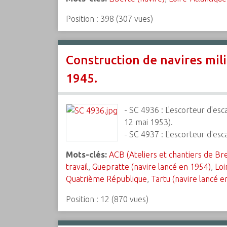
Position :
398
(
307
vues)
Construction de navires mili
1945.
- SC 4936 : L'escorteur d'esc
12 mai 1953).
- SC 4937 : L'escorteur d'es
Mots-clés:
ACB (Ateliers et chantiers de Br
travail
,
Guepratte (navire lancé en 1954)
,
Loi
Quatrième République
,
Tartu (navire lancé e
Position :
12
(
870
vues)