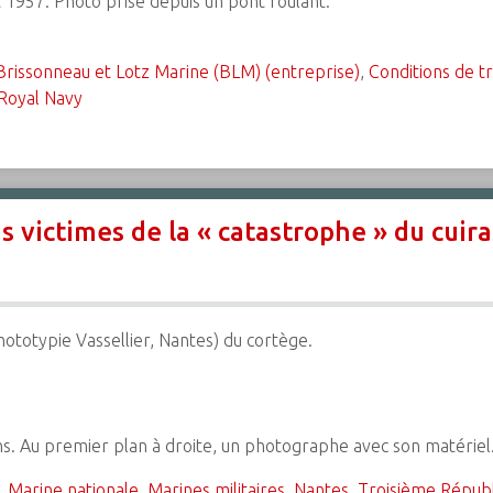
 1957. Photo prise depuis un pont roulant.
Brissonneau et Lotz Marine (BLM) (entreprise)
,
Conditions de tr
Royal Navy
victimes de la « catastrophe » du cuira
hototypie Vassellier, Nantes) du cortège.
ans. Au premier plan à droite, un photographe avec son matériel
,
Marine nationale
,
Marines militaires
,
Nantes
,
Troisième Répub