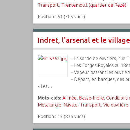
Transport
,
Trentemoult (quartier de Rezé)
Position :
61
(
505
vues)
Indret, l'arsenal et le vill
- La sortie de ouvriers, rue 
- Les Forges Royales au 18èm
- Vapeur passant les ouvriers
- Départ, en barques, des ou
- Les…
Mots-clés:
Armée
,
Basse-Indre
,
Conditions 
Métallurgie
,
Navale
,
Transport
,
Vie ouvrière
Position :
15
(
836
vues)