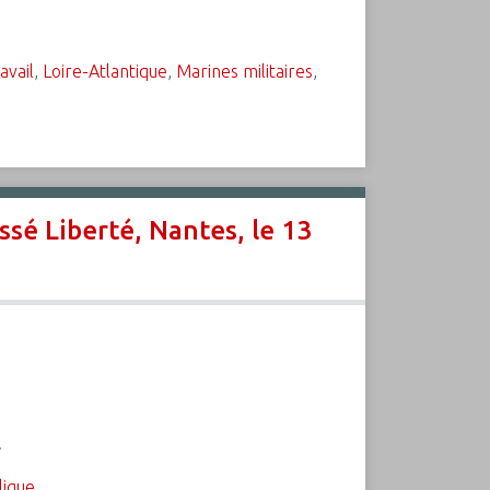
avail
,
Loire-Atlantique
,
Marines militaires
,
ssé Liberté, Nantes, le 13
.
lique