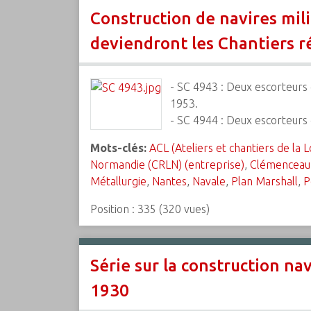
Construction de navires milit
deviendront les Chantiers r
- SC 4943 : Deux escorteurs d
1953.
- SC 4944 : Deux escorteurs 
Mots-clés:
ACL (Ateliers et chantiers de la L
Normandie (CRLN) (entreprise)
,
Clémenceau 
Métallurgie
,
Nantes
,
Navale
,
Plan Marshall
,
P
Position :
335
(
320
vues)
Série sur la construction nav
1930