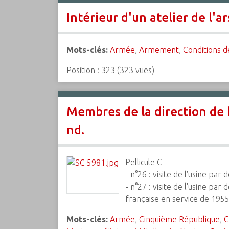
Intérieur d'un atelier de l'a
Mots-clés:
Armée
,
Armement
,
Conditions de
Position :
323
(
323
vues)
Membres de la direction de l
nd.
Pellicule C
- n°26 : visite de l'usine par d
- n°27 : visite de l'usine pa
française en service de 19
Mots-clés:
Armée
,
Cinquième République
,
C