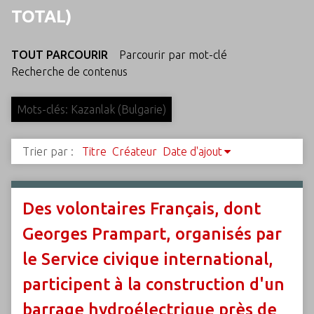
c
TOTAL)
i
p
TOUT PARCOURIR
Parcourir par mot-clé
a
Recherche de contenus
l
Mots-clés: Kazanlak (Bulgarie)
Trier par :
Titre
Créateur
Date d'ajout
Des volontaires Français, dont
Georges Prampart, organisés par
le Service civique international,
participent à la construction d'un
barrage hydroélectrique près de