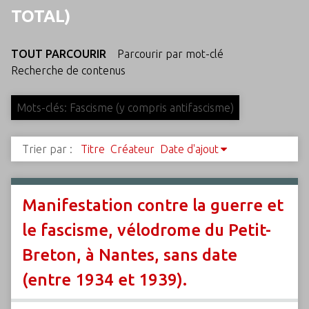
c
TOTAL)
i
p
TOUT PARCOURIR
Parcourir par mot-clé
a
Recherche de contenus
l
Mots-clés: Fascisme (y compris antifascisme)
Trier par :
Titre
Créateur
Date d'ajout
Manifestation contre la guerre et
le fascisme, vélodrome du Petit-
Breton, à Nantes, sans date
(entre 1934 et 1939).