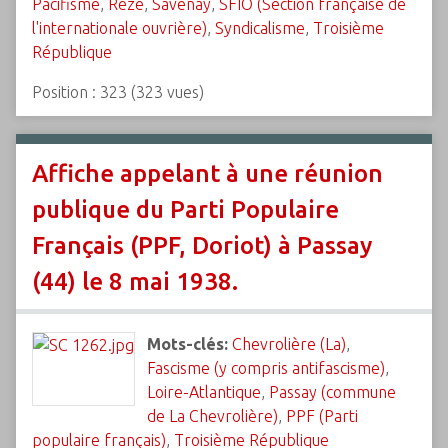
Pacifisme
,
Rezé
,
Savenay
,
SFIO (Section française de
l'internationale ouvrière)
,
Syndicalisme
,
Troisième
République
Position :
323
(
323
vues)
Affiche appelant à une réunion
publique du Parti Populaire
Français (PPF, Doriot) à Passay
(44) le 8 mai 1938.
Mots-clés:
Chevrolière (La)
,
Fascisme (y compris antifascisme)
,
Loire-Atlantique
,
Passay (commune
de La Chevrolière)
,
PPF (Parti
populaire français)
,
Troisième République