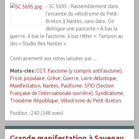
- SC 5695 : Rassemblement dans
l'enceinte du vélodrome du Petit-
Breton à Nantes, sans date. On
distingue une pancarte « A bas la
guerre, à bas le fascisme, à bas Hitler ». Tampon au
dos « Studio Rex Nantes ».
Contrairement aux notes laissées par…
Mots-clés:
CGT
,
Fascisme (y compris antifascisme)
,
Front populaire
,
Grève
,
Guerre
,
Loire-Atlantique
,
Manifestation
,
Nantes
,
Pacifisme
,
SFIO (Section
française de l'internationale ouvrière)
,
Syndicalisme
,
Troisième République
,
Vélodrome du Petit-Breton
Position :
240
(
348
vues)
Grande manifestation à Savenay