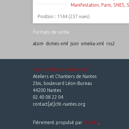
Manifestation
,
Paris
,
SNES
,
S
Position :
1144
(
237
vues)
Formats de sortie
atom
,
dcmes-xml
,
json
,
omeka-xml
,
rss2
Centre d'histoire du travail
Ateliers et Chantiers de Nantes
2bis, boulevard Léon-Bureau
44200 Nantes
02 40 08 22 04
contact[at]cht-nantes.org
Fièrement propulsé par
Omeka
.