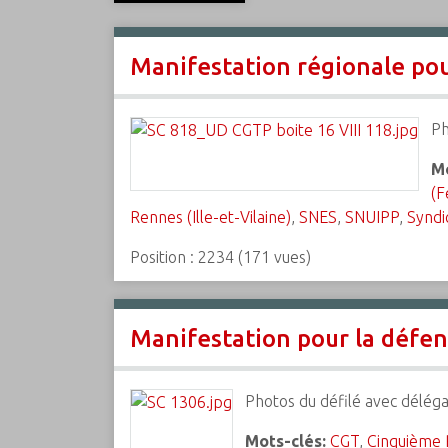
c
i
Manifestation régionale pour
p
a
l
Ph
Mo
(F
Rennes (Ille-et-Vilaine)
,
SNES
,
SNUIPP
,
Syndi
Position :
2234
(
171
vues)
Manifestation pour la défense
Photos du défilé avec déléga
Mots-clés:
CGT
,
Cinquième 