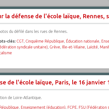
 la défense de l'école laïque, Rennes, 
otos du défilé dans les rues de Rennes.
ts-clés:
CGT
,
Cinquième République
,
Éducation nationale
,
Ense
édération syndicale unitaire)
,
Grève
,
Ille-et-Vilaine
,
Laïcité
,
Manif
calisme
 de l'école laïque, Paris, le 16 janvier 
tion de Loire-Atlantique.
République
,
Enseignement (éducation)
,
FCPE
,
FSU (Fédération s