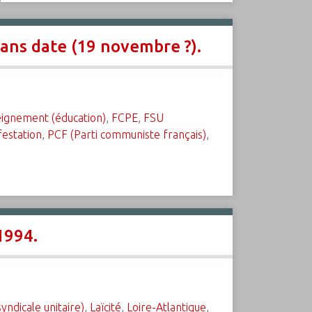
sans date (19 novembre ?).
ignement (éducation)
,
FCPE
,
FSU
estation
,
PCF (Parti communiste français)
,
1994.
yndicale unitaire)
,
Laïcité
,
Loire-Atlantique
,