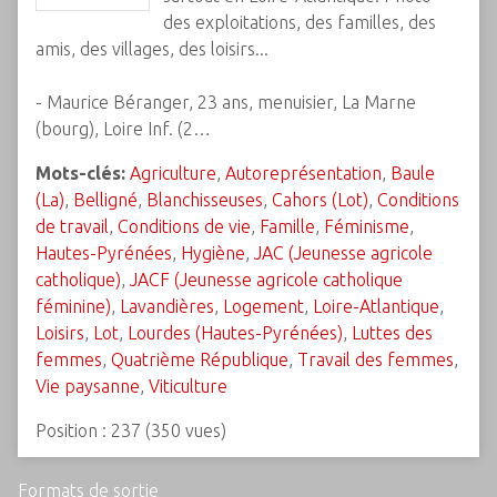
des exploitations, des familles, des
amis, des villages, des loisirs...
- Maurice Béranger, 23 ans, menuisier, La Marne
(bourg), Loire Inf. (2…
Mots-clés:
Agriculture
,
Autoreprésentation
,
Baule
(La)
,
Belligné
,
Blanchisseuses
,
Cahors (Lot)
,
Conditions
de travail
,
Conditions de vie
,
Famille
,
Féminisme
,
Hautes-Pyrénées
,
Hygiène
,
JAC (Jeunesse agricole
catholique)
,
JACF (Jeunesse agricole catholique
féminine)
,
Lavandières
,
Logement
,
Loire-Atlantique
,
Loisirs
,
Lot
,
Lourdes (Hautes-Pyrénées)
,
Luttes des
femmes
,
Quatrième République
,
Travail des femmes
,
Vie paysanne
,
Viticulture
Position :
237
(
350
vues)
Formats de sortie