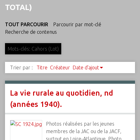
c
TOTAL)
i
p
TOUT PARCOURIR
Parcourir par mot-clé
a
Recherche de contenus
l
Mots-clés: Cahors (Lot)
Trier par :
Titre
Créateur
Date d'ajout
La vie rurale au quotidien, nd
(années 1940).
Photos réalisées par les jeunes
membres de la JAC ou de la JACF,
surtout en Loire-Atlantique. Photo