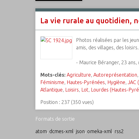
c
i
La vie rurale au quotidien, 
p
a
l
Photos réalisées par les jeu
amis, des villages, des loisirs.
- Maurice Béranger, 23 ans, 
Mots-clés:
Agriculture
,
Autoreprésentation
Féminisme
,
Hautes-Pyrénées
,
Hygiène
,
JAC (
Atlantique
,
Loisirs
,
Lot
,
Lourdes (Hautes-Pyr
Position :
237
(
350
vues)
Formats de sortie
atom
,
dcmes-xml
,
json
,
omeka-xml
,
rss2