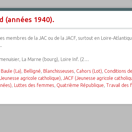
nd (années 1940).
nes membres de la JAC ou de la JACF, surtout en Loire-Atlantique
..
menuisier, La Marne (bourg), Loire Inf. (2…
,
Baule (La)
,
Belligné
,
Blanchisseuses
,
Cahors (Lot)
,
Conditions de
Jeunesse agricole catholique)
,
JACF (Jeunesse agricole catholiq
énées)
,
Luttes des femmes
,
Quatrième République
,
Travail des