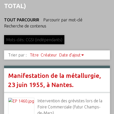
c
TOTAL)
i
p
TOUT PARCOURIR
Parcourir par mot-clé
a
Recherche de contenus
l
Mots-clés: CGSI (indépendants)
Trier par :
Titre
Créateur
Date d'ajout
Manifestation de la métallurgie,
23 juin 1955, à Nantes.
Intervention des grévistes lors de la
Foire Commerciale (futur Champs-
de-Mars)