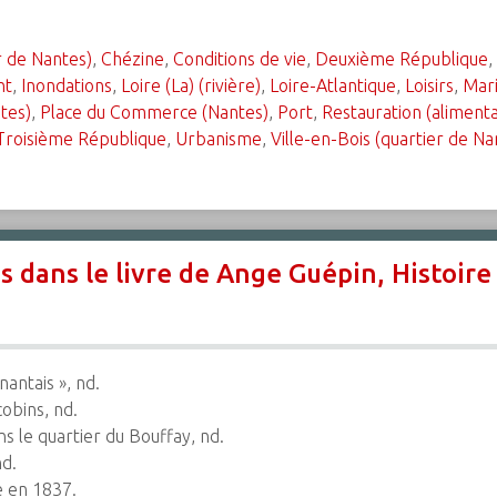
r de Nantes)
,
Chézine
,
Conditions de vie
,
Deuxième République
,
nt
,
Inondations
,
Loire (La) (rivière)
,
Loire-Atlantique
,
Loisirs
,
Mar
tes)
,
Place du Commerce (Nantes)
,
Port
,
Restauration (alimenta
Troisième République
,
Urbanisme
,
Ville-en-Bois (quartier de Na
s dans le livre de Ange Guépin, Histoire
antais », nd.
obins, nd.
s le quartier du Bouffay, nd.
nd.
e en 1837.