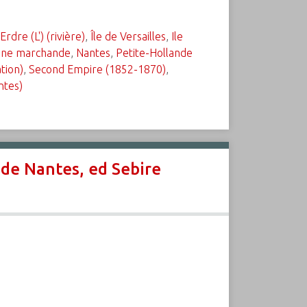
Erdre (L') (rivière)
,
Île de Versailles
,
Ile
ine marchande
,
Nantes
,
Petite-Hollande
tion)
,
Second Empire (1852-1870)
,
ntes)
 de Nantes, ed Sebire