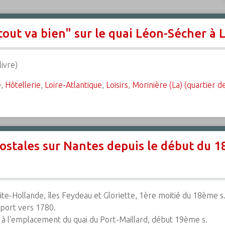
tout va bien" sur le quai Léon-Sécher à 
ivre)
e
,
Hôtellerie
,
Loire-Atlantique
,
Loisirs
,
Morinière (La) (quartier d
postales sur Nantes depuis le début du 
tite-Hollande, îles Feydeau et Gloriette, 1ère moitié du 18ème s
e port vers 1780.
es à l'emplacement du quai du Port-Maillard, début 19ème s.