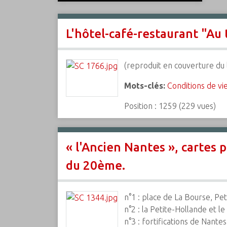
c
i
L'hôtel-café-restaurant "Au 
p
a
l
(reproduit en couverture du l
Mots-clés:
Conditions de vi
Position :
1259
(
229
vues)
« l'Ancien Nantes », cartes 
du 20ème.
n°1 : place de La Bourse, Pe
n°2 : la Petite-Hollande et l
n°3 : fortifications de Nant