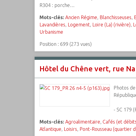
R304 : porche…
Mots-clés:
Ancien Régime
,
Blanchisseuses
,
Lavandières
,
Logement
,
Loire (La) (rivière)
,
L
Urbanisme
Position :
699
(
273
vues)
Hôtel du Chêne vert, rue Na
Photos de 
République
- SC 179 (
Mots-clés:
Agroalimentaire
,
Cafés (et débit
Atlantique
,
Loisirs
,
Pont-Rousseau (quartier 