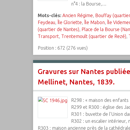
n°4 : la Bourse,…
Mots-clés:
Ancien Régime
,
Bouffay (quartie
Feydeau
,
Île Gloriette
,
Île Mabon
,
Île Videme
(quartier de Nantes)
,
Place de la Bourse (Nan
Transport
,
Trentemoult (quartier de Rezé)
,
Position :
672
(
276
vues)
Gravures sur Nantes publiée
Mellinet, Nantes, 1839.
R298 : « maison des enfants n
R299 et R300 : église des Jac
R301 : buvette de l'Union dan
R302 : un escalier intérieur, 
R303 : maison ancienne près de la cathédral