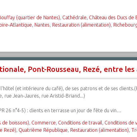
Bouffay (quartier de Nantes)
,
Cathédrale
,
Château des Ducs de 
oire-Atlantique
,
Nantes
,
Restauration (alimentation)
,
Richebourg
tionale, Pont-Rousseau, Rezé, entre les
l'hôtel (et intérieure du café), de ses patrons et de ses clients
, rue Jean-Jaures, rue Aristid-Briand...)
PR 26 n°4-5) : clients en terrasse un jour de fête du vin…
s de boissons)
,
Commerce
,
Conditions de travail
,
Conditions de v
de Rezé)
,
Quatrième République
,
Restauration (alimentation)
,
Tr