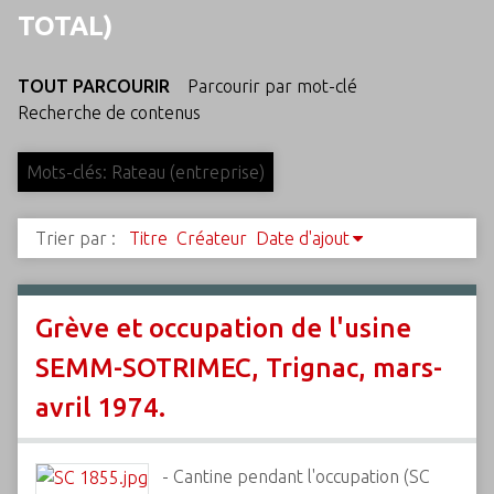
c
TOTAL)
i
p
TOUT PARCOURIR
Parcourir par mot-clé
a
Recherche de contenus
l
Mots-clés: Rateau (entreprise)
Trier par :
Titre
Créateur
Date d'ajout
Grève et occupation de l'usine
SEMM-SOTRIMEC, Trignac, mars-
avril 1974.
- Cantine pendant l'occupation (SC