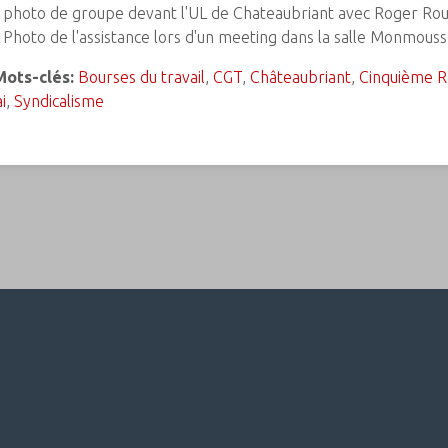
- photo de groupe devant l'UL de Chateaubriant avec Roger Rou
 Photo de l'assistance lors d'un meeting dans la salle Monmouss
Mots-clés:
Bourses du travail
,
CGT
,
Châteaubriant
,
Cinquième R
i
,
Syndicalisme