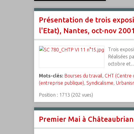
c
i
Présentation de trois exposi
p
a
l'Etat), Nantes, oct-nov 2001
l
Trois exposi
Réalisées pa
octobre et
Mots-clés:
Bourses du travail
,
CHT (Centre d'
(entreprise publique)
,
Syndicalisme
,
Urbanis
Position :
1713
(
202
vues)
Premier Mai à Châteaubriant