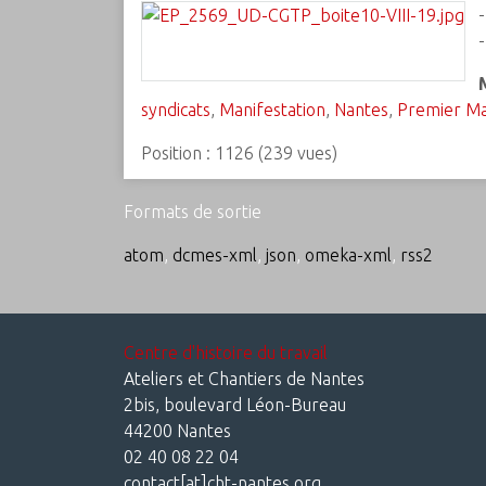
-
syndicats
,
Manifestation
,
Nantes
,
Premier Ma
Position :
1126
(
239
vues)
Formats de sortie
atom
,
dcmes-xml
,
json
,
omeka-xml
,
rss2
Centre d'histoire du travail
Ateliers et Chantiers de Nantes
2bis, boulevard Léon-Bureau
44200 Nantes
02 40 08 22 04
contact[at]cht-nantes.org