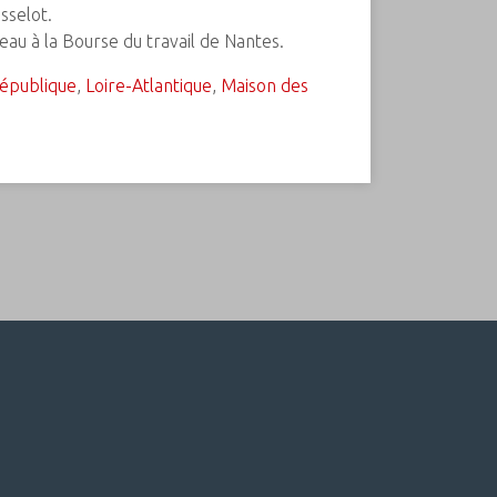
sselot.
eau à la Bourse du travail de Nantes.
épublique
,
Loire-Atlantique
,
Maison des