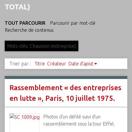
c
TOTAL)
i
p
TOUT PARCOURIR
Parcourir par mot-clé
a
Recherche de contenus
l
Mots-clés: Chausson (entreprise)
Trier par :
Titre
Créateur
Date d'ajout
Rassemblement « des entreprises
en lutte », Paris, 10 juillet 1975.
Photos d'un défilé suivi d'un
rassemblement sous la tour Eiffel.