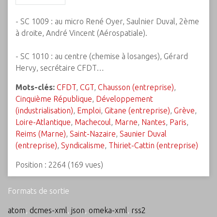
- SC 1009 : au micro René Oyer, Saulnier Duval, 2ème
à droite, André Vincent (Aérospatiale).
- SC 1010 : au centre (chemise à losanges), Gérard
Hervy, secrétaire CFDT…
Mots-clés:
CFDT
,
CGT
,
Chausson (entreprise)
,
Cinquième République
,
Développement
(industrialisation)
,
Emploi
,
Gitane (entreprise)
,
Grève
,
Loire-Atlantique
,
Machecoul
,
Marne
,
Nantes
,
Paris
,
Reims (Marne)
,
Saint-Nazaire
,
Saunier Duval
(entreprise)
,
Syndicalisme
,
Thiriet-Cattin (entreprise)
Position :
2264
(
169
vues)
Formats de sortie
atom
,
dcmes-xml
,
json
,
omeka-xml
,
rss2