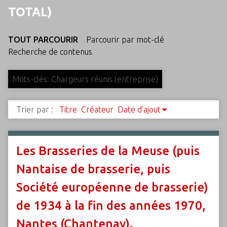
c
TOTAL)
i
p
TOUT PARCOURIR
Parcourir par mot-clé
a
Recherche de contenus
l
Mots-clés: Chargeurs réunis (entreprise)
Trier par :
Titre
Créateur
Date d'ajout
Les Brasseries de la Meuse (puis
Nantaise de brasserie, puis
Société européenne de brasserie)
de 1934 à la fin des années 1970,
Nantes (Chantenay).