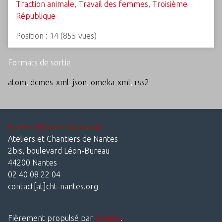
Traction animale
,
Travail des femmes
,
Troisième
République
Position :
14
(
855
vues)
Formats de sortie
atom
,
dcmes-xml
,
json
,
omeka-xml
,
rss2
Centre d'histoire du travail
Ateliers et Chantiers de Nantes
2bis, boulevard Léon-Bureau
44200 Nantes
02 40 08 22 04
contact[at]cht-nantes.org
Fièrement propulsé par
Omeka
.