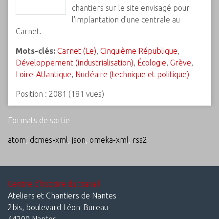
chantiers sur le site envisagé pour
l'implantation d'une centrale au
Carnet.
Mots-clés:
Carnet (Le)
,
Cinquième République
,
Développement (industrialisation)
,
Écologie
,
Grève
,
Loire-Atlantique
,
Nucléaire (technique et politique)
Position :
2081
(
181
vues)
Formats de sortie
atom
,
dcmes-xml
,
json
,
omeka-xml
,
rss2
Centre d'histoire du travail
Ateliers et Chantiers de Nantes
2bis, boulevard Léon-Bureau