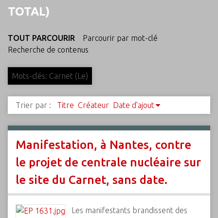
c
TOTAL)
i
p
TOUT PARCOURIR
Parcourir par mot-clé
a
Recherche de contenus
l
Mots-clés: Carnet (Le)
Trier par :
Titre
Créateur
Date d'ajout
Manifestation, à Nantes, contre
le projet de centrale nucléaire sur
le site du Carnet, sans date.
Les manifestants brandissent des