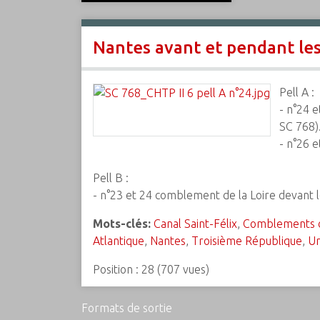
c
i
Nantes avant et pendant le
p
a
l
Pell A :
- n°24 
SC 768)
- n°26 
Pell B :
- n°23 et 24 comblement de la Loire devant
Mots-clés:
Canal Saint-Félix
,
Comblements d
Atlantique
,
Nantes
,
Troisième République
,
U
Position :
28
(
707
vues)
Formats de sortie