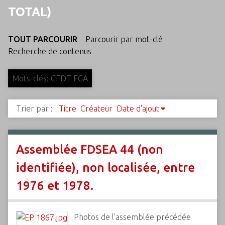
c
TOTAL)
i
p
TOUT PARCOURIR
Parcourir par mot-clé
a
Recherche de contenus
l
Mots-clés: CFDT FGA
Trier par :
Titre
Créateur
Date d'ajout
Assemblée FDSEA 44 (non
identifiée), non localisée, entre
1976 et 1978.
Photos de l'assemblée précédée