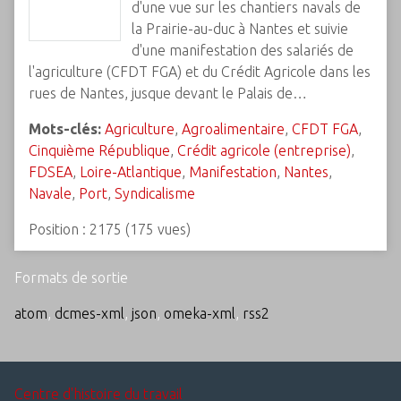
d'une vue sur les chantiers navals de
la Prairie-au-duc à Nantes et suivie
d'une manifestation des salariés de
l'agriculture (CFDT FGA) et du Crédit Agricole dans les
rues de Nantes, jusque devant le Palais de…
Mots-clés:
Agriculture
,
Agroalimentaire
,
CFDT FGA
,
Cinquième République
,
Crédit agricole (entreprise)
,
FDSEA
,
Loire-Atlantique
,
Manifestation
,
Nantes
,
Navale
,
Port
,
Syndicalisme
Position :
2175
(
175
vues)
Formats de sortie
atom
,
dcmes-xml
,
json
,
omeka-xml
,
rss2
Centre d'histoire du travail