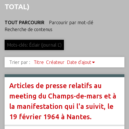
c
TOTAL)
i
p
TOUT PARCOURIR
Parcourir par mot-clé
a
Recherche de contenus
l
Mots-clés: Éclair (journal L')
Trier par :
Titre
Créateur
Date d'ajout
Articles de presse relatifs au
meeting du Champs-de-mars et à
la manifestation qui l'a suivit, le
19 février 1964 à Nantes.