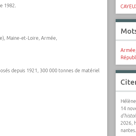
re 1982.
CAYEU
Mots
e), Maine-et-Loire, Armée,
Armée
Républ
reposés depuis 1921, 300 000 tonnes de matériel
Cite
Hélène 
14 nov
d'histo
2026,
nantes