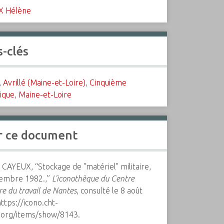
X Hélène
-clés
,
Avrillé (Maine-et-Loire)
,
Cinquième
ique
,
Maine-et-Loire
r ce document
CAYEUX, “Stockage de "matériel" militaire,
embre 1982.,”
L'iconothèque du Centre
ire du travail de Nantes
, consulté le 8 août
https://icono.cht-
.org/items/show/8143
.