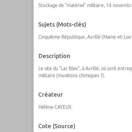
Stockage de "matériel" militaire, 14 novemb
c
i
p
Sujets (Mots-clés)
a
l
Cinquième République, Avrillé (Maine-et-Loir
Description
Le site du "Lac Bleu", à Avrillé, où sont ent
militaire (munitions chimiques ?).
Créateur
Hélène CAYEUX
Cote (Source)