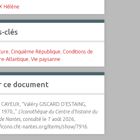
X Hélène
-clés
ture
,
Cinquième République
,
Conditions de
re-Atlantique
,
Vie paysanne
r ce document
 CAYEUX, “Valéry GISCARD D'ESTAING,
 1970.,”
L'iconothèque du Centre d'histoire du
 de Nantes
, consulté le 7 août 2026,
//icono.cht-nantes.org/items/show/7916
.