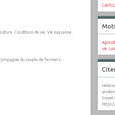
CAYEU
Mots
ulture, Conditions de vie, Vie paysanne,
Agricul
vie
,
Loi
 compagnie du couple de fermiers.
Cite
Hélène
années
travail
https: