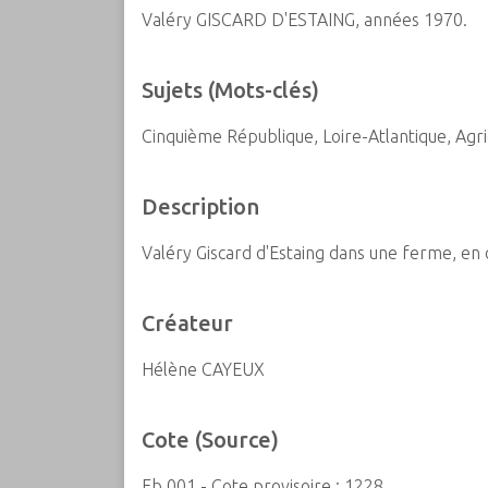
Valéry GISCARD D'ESTAING, années 1970.
c
i
p
Sujets (Mots-clés)
a
l
Cinquième République, Loire-Atlantique, Agric
Description
Valéry Giscard d'Estaing dans une ferme, en
Créateur
Hélène CAYEUX
Cote (Source)
Fb 001 - Cote provisoire : 1228