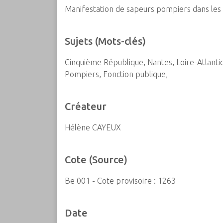
Manifestation de sapeurs pompiers dans les 
c
i
p
Sujets (Mots-clés)
a
l
Cinquième République, Nantes, Loire-Atlantiq
Pompiers, Fonction publique,
Créateur
Hélène CAYEUX
Cote (Source)
Be 001 - Cote provisoire : 1263
Date