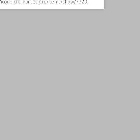
//icono.cht-nantes.org/items/show/7320
.