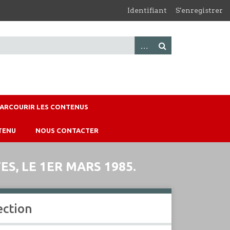
Identifiant
S'enregistrer
PARCOURIR LES CONTENUS
TENU
NOUS CONTACTER
S, LE 1ER MARS 1985.
ection