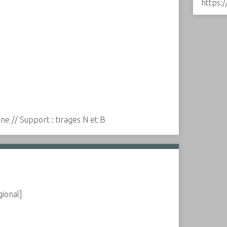
https:
ne // Support : tirages N et B
gional]