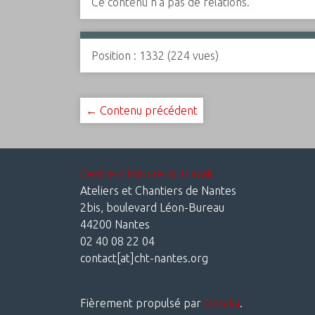
Ce contenu n'a pas de relations.
Position :
1332
(
224
vues)
← Contenu précédent
Centre d'histoire du travail
Ateliers et Chantiers de Nantes
2bis, boulevard Léon-Bureau
44200 Nantes
02 40 08 22 04
contact[at]cht-nantes.org
Fièrement propulsé par
Omeka
.