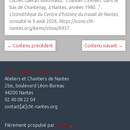
Clichés Gaëtan Boisrivaud, “Chantier CERNAT, dans le
bas de Chantenay, à Nantes, années 1980. ,”
L'iconothèque du Centre d'histoire du travail de Nantes
,
consulté le 9 août 2026,
https://icono.cht-
nantes.org/items/show/6937
.
← Contenu précédent
Contenu suivant →
Centre d'histoire du travail
Ateliers et Chantiers de Nantes
2bis, boulevard Léon-Bureau
44200 Nantes
02 40 08 22 04
contact[at]cht-nantes.org
Fièrement propulsé par
Omeka
.