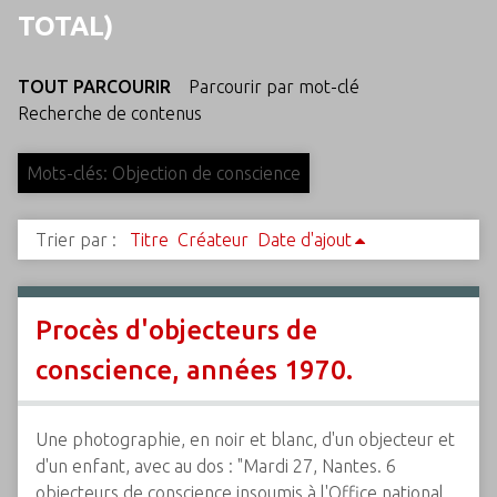
c
TOTAL)
i
p
TOUT PARCOURIR
Parcourir par mot-clé
a
Recherche de contenus
l
Mots-clés: Objection de conscience
Trier par :
Titre
Créateur
Date d'ajout
Procès d'objecteurs de
conscience, années 1970.
Une photographie, en noir et blanc, d'un objecteur et
d'un enfant, avec au dos : "Mardi 27, Nantes. 6
objecteurs de conscience insoumis à l'Office national