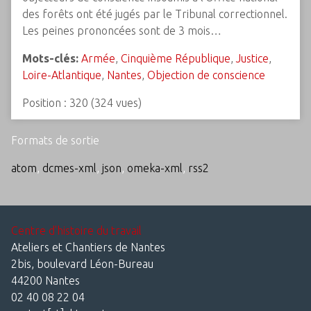
des forêts ont été jugés par le Tribunal correctionnel.
Les peines prononcées sont de 3 mois…
Mots-clés:
Armée
,
Cinquième République
,
Justice
,
Loire-Atlantique
,
Nantes
,
Objection de conscience
Position :
320
(
324
vues)
Formats de sortie
atom
,
dcmes-xml
,
json
,
omeka-xml
,
rss2
Centre d'histoire du travail
Ateliers et Chantiers de Nantes
2bis, boulevard Léon-Bureau
44200 Nantes
02 40 08 22 04