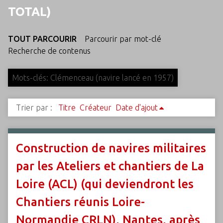
c
TOTAL)
i
p
TOUT PARCOURIR
Parcourir par mot-clé
a
Recherche de contenus
l
Mots-clés: Clémenceau (navire lancé en 1957)
Trier par :
Titre
Créateur
Date d'ajout
Construction de navires militaires
par les Ateliers et chantiers de La
Loire (ACL) (qui deviendront les
Chantiers réunis Loire-
Normandie CRLN), Nantes, après