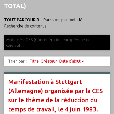
c
TOTAL)
i
p
TOUT PARCOURIR
Parcourir par mot-clé
a
Recherche de contenus
l
Mots-clés: CES (Confédération européenne des
syndicats)
Trier par :
Titre
Créateur
Date d'ajout
Manifestation à Stuttgart
(Allemagne) organisée par la CES
sur le thème de la réduction du
temps de travail, le 4 juin 1983.