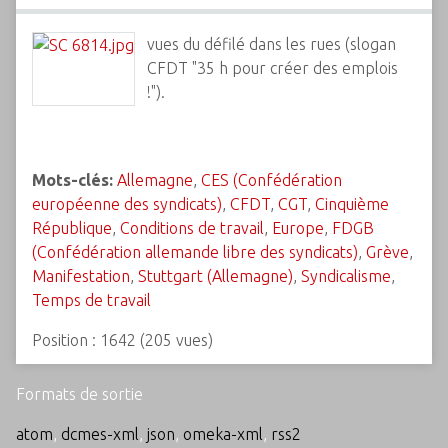
vues du défilé dans les rues (slogan
CFDT "35 h pour créer des emplois
!").
Mots-clés:
Allemagne
,
CES (Confédération
européenne des syndicats)
,
CFDT
,
CGT
,
Cinquième
République
,
Conditions de travail
,
Europe
,
FDGB
(Confédération allemande libre des syndicats)
,
Grève
,
Manifestation
,
Stuttgart (Allemagne)
,
Syndicalisme
,
Temps de travail
Position :
1642
(
205
vues)
Formats de sortie
atom
,
dcmes-xml
,
json
,
omeka-xml
,
rss2