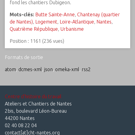
fond les chantiers Dubigeon.
Mots-clés:
Butte Sainte-Anne
,
Chantenay (quartier
de Nantes)
,
Logement
,
Loire-Atlantique
,
Nantes
,
Quatrième République
,
Urbanisme
Position :
1161
(
236
vues)
Formats de sortie
atom
,
dcmes-xml
,
json
,
omeka-xml
,
rss2
Centre d'histoire du travail
Ateliers et Chantiers de Nantes
2bis, boulevard Léon-Bureau
44200 Nantes
02 40 08 22 04
contact[at]cht-nantes.org