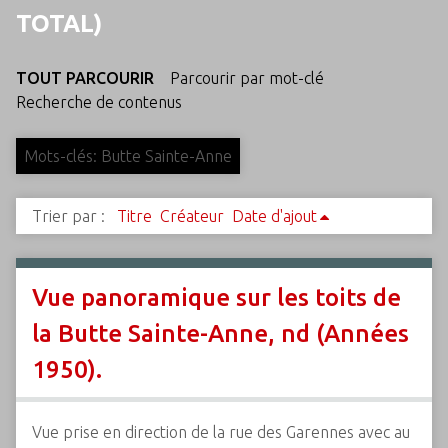
c
TOTAL)
i
p
TOUT PARCOURIR
Parcourir par mot-clé
a
Recherche de contenus
l
Mots-clés: Butte Sainte-Anne
Trier par :
Titre
Créateur
Date d'ajout
Vue panoramique sur les toits de
la Butte Sainte-Anne, nd (Années
1950).
Vue prise en direction de la rue des Garennes avec au