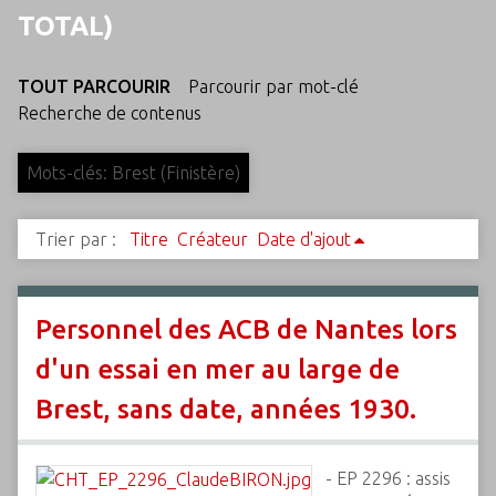
c
TOTAL)
i
p
TOUT PARCOURIR
Parcourir par mot-clé
a
Recherche de contenus
l
Mots-clés: Brest (Finistère)
Trier par :
Titre
Créateur
Date d'ajout
Personnel des ACB de Nantes lors
d'un essai en mer au large de
Brest, sans date, années 1930.
- EP 2296 : assis