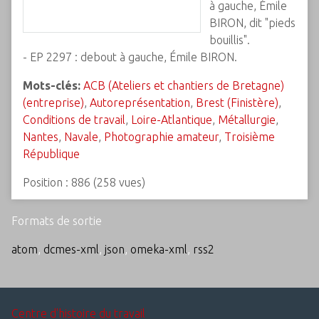
à gauche, Émile
BIRON, dit "pieds
bouillis".
- EP 2297 : debout à gauche, Émile BIRON.
Mots-clés:
ACB (Ateliers et chantiers de Bretagne)
(entreprise)
,
Autoreprésentation
,
Brest (Finistère)
,
Conditions de travail
,
Loire-Atlantique
,
Métallurgie
,
Nantes
,
Navale
,
Photographie amateur
,
Troisième
République
Position :
886
(
258
vues)
Formats de sortie
atom
,
dcmes-xml
,
json
,
omeka-xml
,
rss2
Centre d'histoire du travail