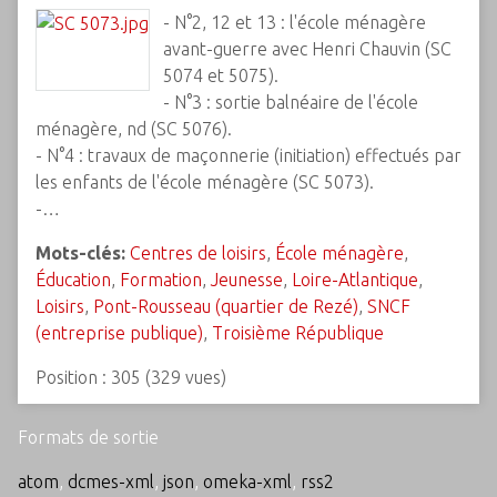
- N°2, 12 et 13 : l'école ménagère
avant-guerre avec Henri Chauvin (SC
5074 et 5075).
- N°3 : sortie balnéaire de l'école
ménagère, nd (SC 5076).
- N°4 : travaux de maçonnerie (initiation) effectués par
les enfants de l'école ménagère (SC 5073).
-…
Mots-clés:
Centres de loisirs
,
École ménagère
,
Éducation
,
Formation
,
Jeunesse
,
Loire-Atlantique
,
Loisirs
,
Pont-Rousseau (quartier de Rezé)
,
SNCF
(entreprise publique)
,
Troisième République
Position :
305
(
329
vues)
Formats de sortie
atom
,
dcmes-xml
,
json
,
omeka-xml
,
rss2