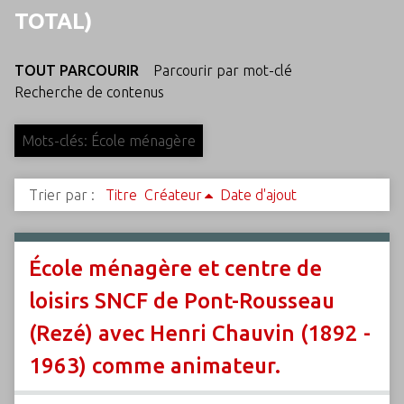
c
TOTAL)
i
p
TOUT PARCOURIR
Parcourir par mot-clé
a
Recherche de contenus
l
Mots-clés: École ménagère
Trier par :
Titre
Créateur
Date d'ajout
École ménagère et centre de
loisirs SNCF de Pont-Rousseau
(Rezé) avec Henri Chauvin (1892 -
1963) comme animateur.